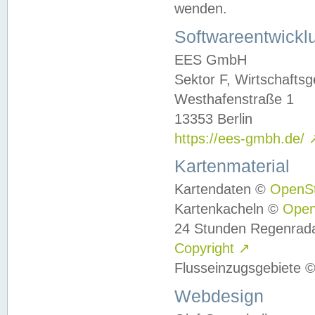
wenden.
Softwareentwickl
EES GmbH
Sektor F, Wirtschafts
Westhafenstraße 1
13353 Berlin
https://ees-gmbh.de/
Kartenmaterial
Kartendaten ©
OpenS
Kartenkacheln ©
Ope
24 Stunden Regenrad
Copyright
↗
Flusseinzugsgebiete 
Webdesign