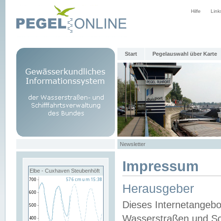
Hilfe
Link
Start
Pegelauswahl über Karte
Newsletter
Impressum
Elbe - Cuxhaven Steubenhöft
Herausgeber
Dieses Internetangebo
Wasserstraßen und Sch