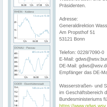
Präsidenten.
RHEIN - Koblenz
Adresse:
Generaldirektion Wass
Am Propsthof 51
53121 Bonn
DONAU - Passau
Telefon: 0228/7090-0
E-Mail: gdws@wsv.bu
DE-Mail: gdws@wsv.de-
Empfänger das DE-Mai
ODER - Eisenhüttenstadt
Wasserstraßen- und S
im Geschäftsbereich 
Bundesministeriums fü
https://www.gdws.wsv