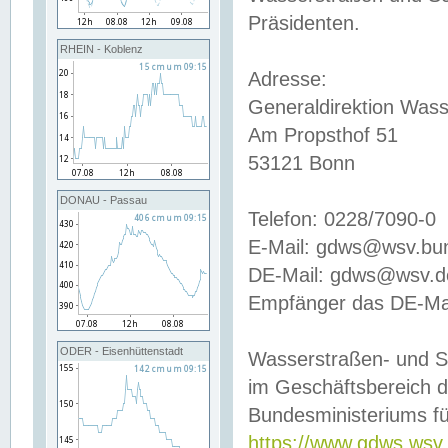
Präsidenten.
RHEIN - Koblenz
Adresse:
Generaldirektion Wass
Am Propsthof 51
53121 Bonn
DONAU - Passau
Telefon: 0228/7090-0
E-Mail: gdws@wsv.bu
DE-Mail: gdws@wsv.de-
Empfänger das DE-Mai
ODER - Eisenhüttenstadt
Wasserstraßen- und S
im Geschäftsbereich 
Bundesministeriums fü
https://www.gdws.wsv