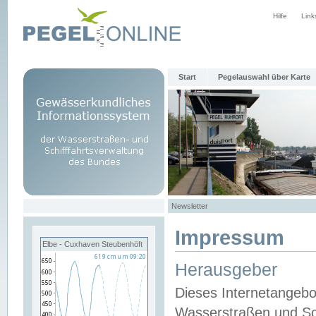
Hilfe
Link
Start
Pegelauswahl über Karte
Newsletter
Impressum
Elbe - Cuxhaven Steubenhöft
Herausgeber
Dieses Internetangebo
Wasserstraßen und Sch