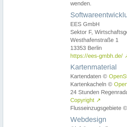
wenden.
Softwareentwickl
EES GmbH
Sektor F, Wirtschafts
Westhafenstraße 1
13353 Berlin
https://ees-gmbh.de/
Kartenmaterial
Kartendaten ©
OpenS
Kartenkacheln ©
Ope
24 Stunden Regenrad
Copyright
↗
Flusseinzugsgebiete 
Webdesign