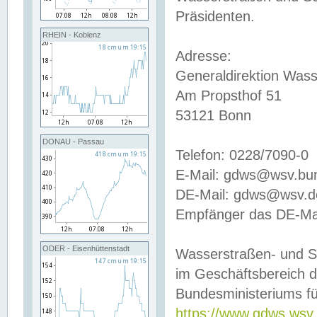
Präsidenten.
RHEIN - Koblenz
Adresse:
Generaldirektion Wass
Am Propsthof 51
53121 Bonn
DONAU - Passau
Telefon: 0228/7090-0
E-Mail: gdws@wsv.bu
DE-Mail: gdws@wsv.de-
Empfänger das DE-Mai
ODER - Eisenhüttenstadt
Wasserstraßen- und S
im Geschäftsbereich 
Bundesministeriums fü
https://www.gdws.wsv