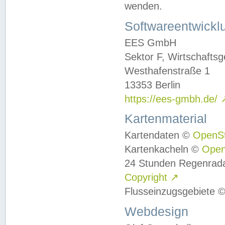
wenden.
Softwareentwickl
EES GmbH
Sektor F, Wirtschafts
Westhafenstraße 1
13353 Berlin
https://ees-gmbh.de/
Kartenmaterial
Kartendaten ©
OpenS
Kartenkacheln ©
Ope
24 Stunden Regenrad
Copyright
↗
Flusseinzugsgebiete 
Webdesign