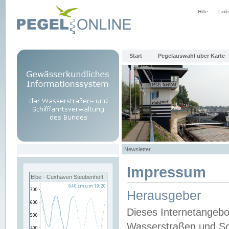
Hilfe
Link
Start
Pegelauswahl über Karte
Newsletter
Impressum
Elbe - Cuxhaven Steubenhöft
Herausgeber
Dieses Internetangebo
Wasserstraßen und Sch