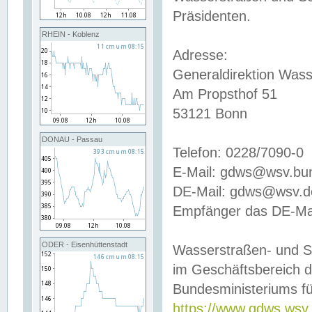
Präsidenten.
RHEIN - Koblenz
Adresse:
Generaldirektion Wass
Am Propsthof 51
53121 Bonn
DONAU - Passau
Telefon: 0228/7090-0
E-Mail: gdws@wsv.bu
DE-Mail: gdws@wsv.de-
Empfänger das DE-Mai
ODER - Eisenhüttenstadt
Wasserstraßen- und S
im Geschäftsbereich 
Bundesministeriums fü
https://www.gdws.wsv