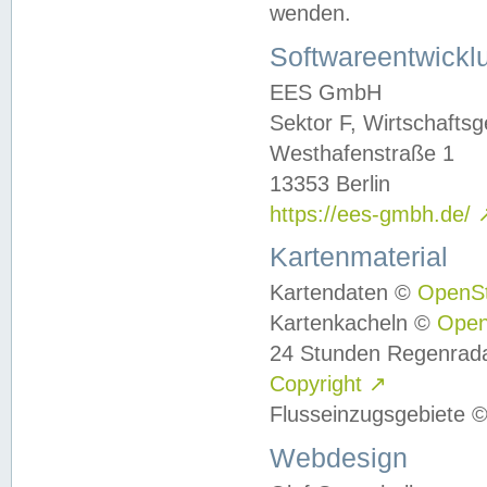
wenden.
Softwareentwickl
EES GmbH
Sektor F, Wirtschafts
Westhafenstraße 1
13353 Berlin
https://ees-gmbh.de/
Kartenmaterial
Kartendaten ©
OpenS
Kartenkacheln ©
Ope
24 Stunden Regenrad
Copyright
↗
Flusseinzugsgebiete 
Webdesign