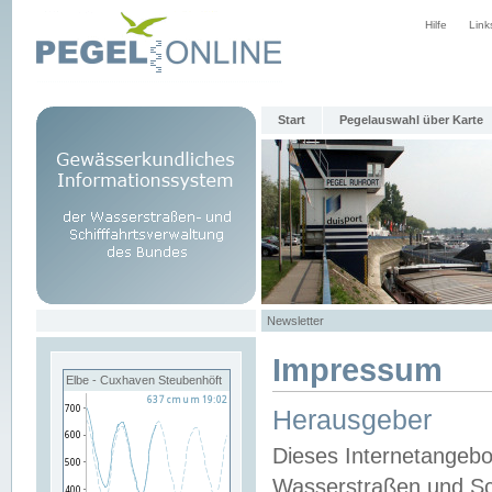
Hilfe
Link
Start
Pegelauswahl über Karte
Newsletter
Impressum
Elbe - Cuxhaven Steubenhöft
Herausgeber
Dieses Internetangebo
Wasserstraßen und Sch