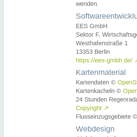
wenden.
Softwareentwickl
EES GmbH
Sektor F, Wirtschafts
Westhafenstraße 1
13353 Berlin
https://ees-gmbh.de/
Kartenmaterial
Kartendaten ©
OpenS
Kartenkacheln ©
Ope
24 Stunden Regenrad
Copyright
↗
Flusseinzugsgebiete 
Webdesign