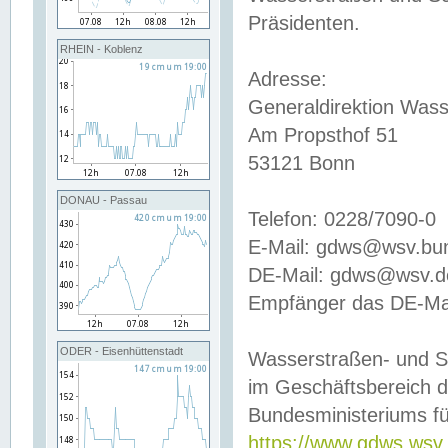
Präsidenten.
RHEIN - Koblenz
Adresse:
Generaldirektion Wass
Am Propsthof 51
53121 Bonn
DONAU - Passau
Telefon: 0228/7090-0
E-Mail: gdws@wsv.bu
DE-Mail: gdws@wsv.de-
Empfänger das DE-Mai
ODER - Eisenhüttenstadt
Wasserstraßen- und S
im Geschäftsbereich 
Bundesministeriums fü
https://www.gdws.wsv