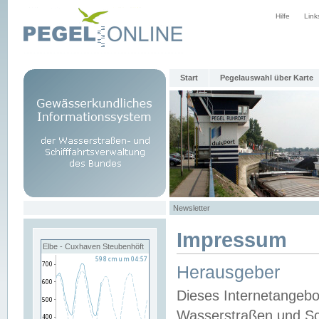
Hilfe
Link
Start
Pegelauswahl über Karte
Newsletter
Impressum
Elbe - Cuxhaven Steubenhöft
Herausgeber
Dieses Internetangebo
Wasserstraßen und Sch