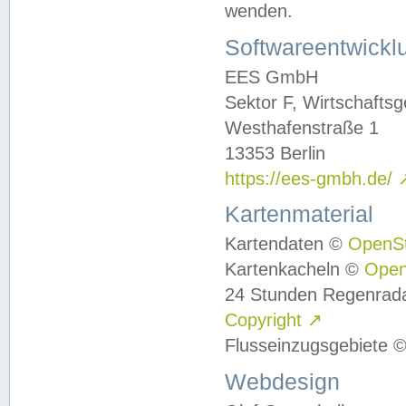
wenden.
Softwareentwickl
EES GmbH
Sektor F, Wirtschafts
Westhafenstraße 1
13353 Berlin
https://ees-gmbh.de/
Kartenmaterial
Kartendaten ©
OpenS
Kartenkacheln ©
Ope
24 Stunden Regenrad
Copyright
↗
Flusseinzugsgebiete 
Webdesign