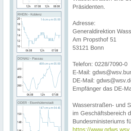
Präsidenten.
RHEIN - Koblenz
Adresse:
Generaldirektion Wass
Am Propsthof 51
53121 Bonn
DONAU - Passau
Telefon: 0228/7090-0
E-Mail: gdws@wsv.bu
DE-Mail: gdws@wsv.de-
Empfänger das DE-Mai
ODER - Eisenhüttenstadt
Wasserstraßen- und S
im Geschäftsbereich 
Bundesministeriums fü
https://www.gdws.wsv