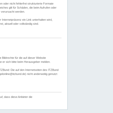
 oder nicht fehlerfrei strukturierte Formate
ches gilt für Schäden, die beim Aufrufen oder
e verursacht werden.
er Internetpräsenz ein Link unterhalten wird,
, aktuell oder vollständig sind.
 Bildrechte für die auf dieser Website
öge er sich bitte beim Herausgeber melden.
TZBund: Die auf den Internetseiten des ITZBund
gelonline@itzbund.de) nicht anderweitig genutzt
f, dass diese Anbieter die