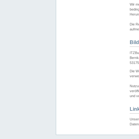
Wir mö
bedin
Herun
Die Re
aufmer
Bil
ITZBu
Bernk
53175
Die We
verwen
Nutzu
veröff
und ve
Lin
Unser 
Daten