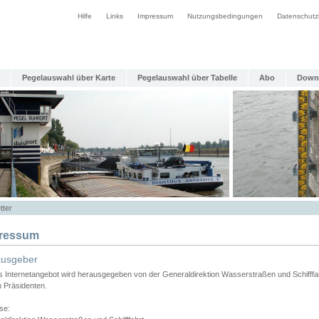
Hilfe
Links
Impressum
Nutzungsbedingungen
Datenschutz
Pegelauswahl über Karte
Pegelauswahl über Tabelle
Abo
Down
tter
ressum
ausgeber
s Internetangebot wird herausgegeben von der Generaldirektion Wasserstraßen und Schifffa
n Präsidenten.
se: