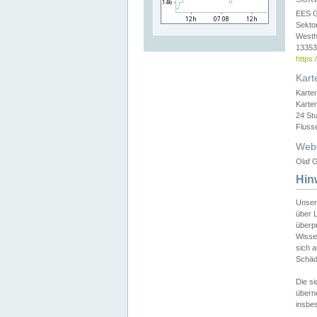
EES 
Sekto
Westh
13353 
https
Kart
Karte
Karte
24 St
Fluss
Web
Olaf G
Hin
Unser
über L
überpr
Wissen
sich a
Schäde
Die si
überne
insbes