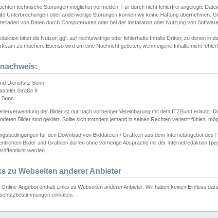
chten technische Störungen möglichst vermeiden. Für durch nicht fehlerfrei angelegte Dateien
gte Unterbrechungen oder anderweitige Störungen können wir keine Haftung übernehmen. Glei
terladen von Daten durch Computerviren oder bei der Installation oder Nutzung von Softwar
daktion bittet die Nutzer, ggf. auf rechtswidrige oder fehlerhafte Inhalte Dritter, zu denen in d
ksam zu machen. Ebenso wird um eine Nachricht gebeten, wenn eigene Inhalte nicht fehlerfrei
dnachweis:
nd Dienstsitz Bonn
asteler Straße 8
 Bonn
iterverwendung der Bilder ist nur nach vorheriger Vereinbarung mit dem ITZBund erlaubt. Die
deten Bilder sind geklärt. Sollte sich trotzdem jemand in seinen Rechten verletzt fühlen, m
ngsbedingungen für den Download von Bilddateien / Grafiken aus dem Internetangebot des I
entlichten Bilder und Grafiken dürfen ohne vorherige Absprache mit der Internetredaktion (pe
röffentlicht werden.
ks zu Webseiten anderer Anbieter
Online-Angebot enthält Links zu Webseiten anderer Anbieter. Wir haben keinen Einfluss darau
schutzbestimmungen einhalten.