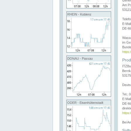
Gener
Am Pr
53121
RHEIN - Koblenz
Telef
E-Mai
DE-Ma
Wasse
im Ge
Bunde
https
DONAU - Passau
Prod
ITZBu
Bernk
53175
Deuts
Tel.:
E-Mail
ODER - Eisenhüttenstadt
DE-Ma
direkt
https:
Bei A
Soft