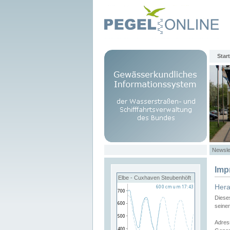
Start
Newsle
Imp
Elbe - Cuxhaven Steubenhöft
Her
Diese
seine
Adres