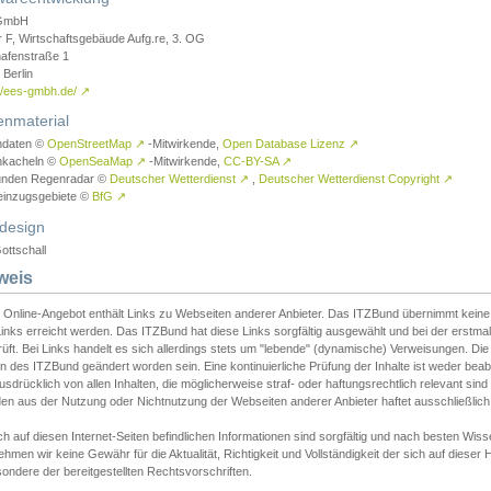
GmbH
r F, Wirtschaftsgebäude Aufg.re, 3. OG
afenstraße 1
Berlin
://ees-gmbh.de/
↗
enmaterial
ndaten ©
OpenStreetMap
↗
-Mitwirkende,
Open Database Lizenz
↗
nkacheln ©
OpenSeaMap
↗
-Mitwirkende,
CC-BY-SA
↗
unden Regenradar ©
Deutscher Wetterdienst
↗
,
Deutscher Wetterdienst Copyright
↗
einzugsgebiete ©
BfG
↗
design
ottschall
weis
 Online-Angebot enthält Links zu Webseiten anderer Anbieter. Das ITZBund übernimmt keine V
inks erreicht werden. Das ITZBund hat diese Links sorgfältig ausgewählt und bei der erstmal
üft. Bei Links handelt es sich allerdings stets um "lebende" (dynamische) Verweisungen. Die
 des ITZBund geändert worden sein. Eine kontinuierliche Prüfung der Inhalte ist weder beab
usdrücklich von allen Inhalten, die möglicherweise straf- oder haftungsrechtlich relevant sin
n aus der Nutzung oder Nichtnutzung der Webseiten anderer Anbieter haftet ausschließlich d
ch auf diesen Internet-Seiten befindlichen Informationen sind sorgfältig und nach besten 
hmen wir keine Gewähr für die Aktualität, Richtigkeit und Vollständigkeit der sich auf diese
ondere der bereitgestellten Rechtsvorschriften.