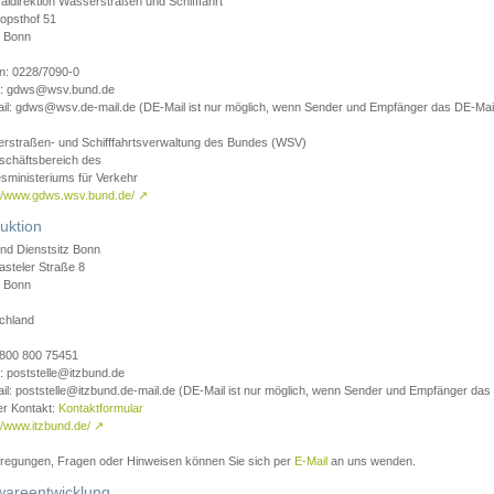
aldirektion Wasserstraßen und Schifffahrt
opsthof 51
 Bonn
on: 0228/7090-0
l: gdws@wsv.bund.de
il: gdws@wsv.de-mail.de (DE-Mail ist nur möglich, wenn Sender und Empfänger das DE-Mail
rstraßen- und Schifffahrtsverwaltung des Bundes (WSV)
schäftsbereich des
sministeriums für Verkehr
://www.gdws.wsv.bund.de/
↗
uktion
nd Dienstsitz Bonn
asteler Straße 8
 Bonn
chland
 0800 800 75451
: poststelle@itzbund.de
il: poststelle@itzbund.de-mail.de (DE-Mail ist nur möglich, wenn Sender und Empfänger das
er Kontakt:
Kontaktformular
//www.itzbund.de/
↗
nregungen, Fragen oder Hinweisen können Sie sich per
E-Mail
an uns wenden.
wareentwicklung