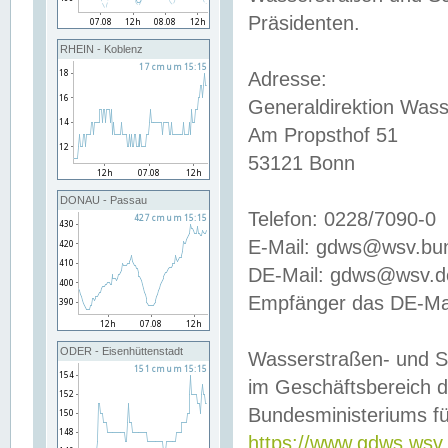
Präsidenten.
RHEIN - Koblenz
Adresse:
Generaldirektion Wass
Am Propsthof 51
53121 Bonn
DONAU - Passau
Telefon: 0228/7090-0
E-Mail: gdws@wsv.bu
DE-Mail: gdws@wsv.de-
Empfänger das DE-Mai
ODER - Eisenhüttenstadt
Wasserstraßen- und S
im Geschäftsbereich 
Bundesministeriums fü
https://www.gdws.wsv