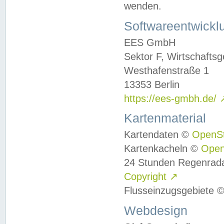
wenden.
Softwareentwickl
EES GmbH
Sektor F, Wirtschafts
Westhafenstraße 1
13353 Berlin
https://ees-gmbh.de/
Kartenmaterial
Kartendaten ©
OpenS
Kartenkacheln ©
Ope
24 Stunden Regenrad
Copyright
↗
Flusseinzugsgebiete 
Webdesign