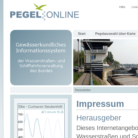
Hilfe
Link
Start
Pegelauswahl über Karte
Newsletter
Impressum
Elbe - Cuxhaven Steubenhöft
Herausgeber
Dieses Internetangebo
Wasserstraßen und Sch