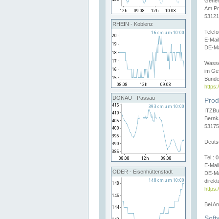
Gener
Am Pr
53121
RHEIN - Koblenz
Telef
E-Mai
DE-Ma
Wasse
im Ge
Bunde
https
DONAU - Passau
Prod
ITZBu
Bernk
53175
Deuts
Tel.:
E-Mail
ODER - Eisenhüttenstadt
DE-Ma
direkt
https:
Bei A
Soft