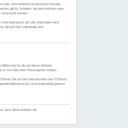
 oder nicht fehlerfrei strukturierte Formate
ches gilt für Schäden, die beim Aufrufen oder
e verursacht werden.
er Internetpräsenz ein Link unterhalten wird,
, aktuell oder vollständig sind.
 Bildrechte für die auf dieser Website
öge er sich bitte beim Herausgeber melden.
TZBund: Die auf den Internetseiten des ITZBund
gelonline@itzbund.de) nicht anderweitig genutzt
f, dass diese Anbieter die