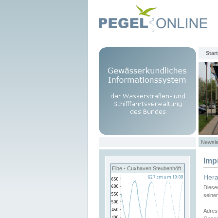
Start
Newsle
Imp
Elbe - Cuxhaven Steubenhöft
Her
Diese
seine
Adres