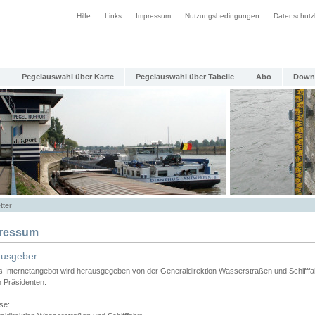
Hilfe
Links
Impressum
Nutzungsbedingungen
Datenschutz
Pegelauswahl über Karte
Pegelauswahl über Tabelle
Abo
Down
tter
ressum
ausgeber
s Internetangebot wird herausgegeben von der Generaldirektion Wasserstraßen und Schifffa
n Präsidenten.
se: