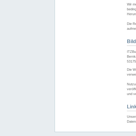
Wir mö
bedin
Herun
Die Re
aufmer
Bil
ITZBu
Bernk
53175
Die We
verwen
Nutzu
veröff
und ve
Lin
Unser 
Daten