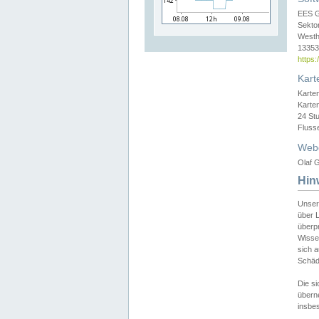
EES 
Sekto
Westh
13353 
https
Kart
Karte
Karte
24 St
Fluss
Web
Olaf G
Hin
Unser
über L
überpr
Wissen
sich a
Schäde
Die si
überne
insbes