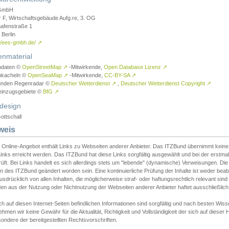
GmbH
r F, Wirtschaftsgebäude Aufg.re, 3. OG
afenstraße 1
Berlin
://ees-gmbh.de/
↗
enmaterial
ndaten ©
OpenStreetMap
↗
-Mitwirkende,
Open Database Lizenz
↗
nkacheln ©
OpenSeaMap
↗
-Mitwirkende,
CC-BY-SA
↗
unden Regenradar ©
Deutscher Wetterdienst
↗
,
Deutscher Wetterdienst Copyright
↗
einzugsgebiete ©
BfG
↗
design
ottschall
weis
 Online-Angebot enthält Links zu Webseiten anderer Anbieter. Das ITZBund übernimmt keine V
inks erreicht werden. Das ITZBund hat diese Links sorgfältig ausgewählt und bei der erstmal
üft. Bei Links handelt es sich allerdings stets um "lebende" (dynamische) Verweisungen. Die
 des ITZBund geändert worden sein. Eine kontinuierliche Prüfung der Inhalte ist weder beab
usdrücklich von allen Inhalten, die möglicherweise straf- oder haftungsrechtlich relevant sin
n aus der Nutzung oder Nichtnutzung der Webseiten anderer Anbieter haftet ausschließlich d
ch auf diesen Internet-Seiten befindlichen Informationen sind sorgfältig und nach besten 
hmen wir keine Gewähr für die Aktualität, Richtigkeit und Vollständigkeit der sich auf diese
ondere der bereitgestellten Rechtsvorschriften.