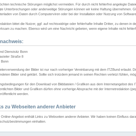
chten technische Störungen möglichst vermeiden. Für durch nicht fehlerfrei angelegte Dateien
gte Unterbrechungen oder anderweitige Störungen können wir keine Haftung übernehmen. Glei
terladen von Daten durch Computerviren oder bei der Installation oder Nutzung von Softwar
daktion bittet die Nutzer, ggf. auf rechtswidrige oder fehlerhafte Inhalte Dritter, zu denen in d
ksam zu machen. Ebenso wird um eine Nachricht gebeten, wenn eigene Inhalte nicht fehlerfrei
dnachweis:
nd Dienstsitz Bonn
asteler Straße 8
 Bonn
iterverwendung der Bilder ist nur nach vorheriger Vereinbarung mit dem ITZBund erlaubt. Die
deten Bilder sind geklärt. Sollte sich trotzdem jemand in seinen Rechten verletzt fühlen, m
ngsbedingungen für den Download von Bilddateien / Grafiken aus dem Internetangebot des I
entlichten Bilder und Grafiken dürfen ohne vorherige Absprache mit der Internetredaktion (pe
röffentlicht werden.
ks zu Webseiten anderer Anbieter
Online-Angebot enthält Links zu Webseiten anderer Anbieter. Wir haben keinen Einfluss darau
schutzbestimmungen einhalten.