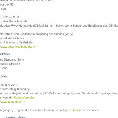
aldirektion Wasserstraßen und Schifffahrt
opsthof 51
 Bonn
on: 0228/7090-0
l: gdws@wsv.bund.de
il: gdws@wsv.de-mail.de (DE-Mail ist nur möglich, wenn Sender und Empfänger das DE-Mail
rstraßen- und Schifffahrtsverwaltung des Bundes (WSV)
schäftsbereich des
sministeriums für Verkehr
://www.gdws.wsv.bund.de/
↗
uktion
nd Dienstsitz Bonn
asteler Straße 8
 Bonn
chland
 0800 800 75451
: poststelle@itzbund.de
il: poststelle@itzbund.de-mail.de (DE-Mail ist nur möglich, wenn Sender und Empfänger das
er Kontakt:
Kontaktformular
//www.itzbund.de/
↗
nregungen, Fragen oder Hinweisen können Sie sich per
E-Mail
an uns wenden.
wareentwicklung