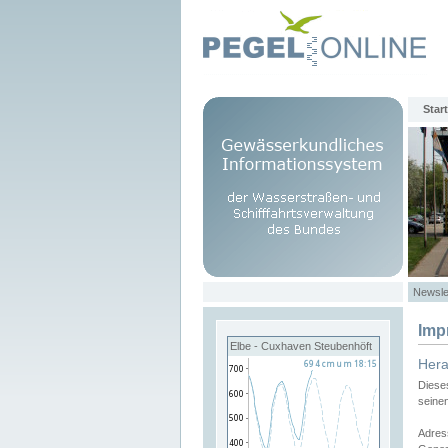
Start
Newsle
Imp
Elbe - Cuxhaven Steubenhöft
Her
Diese
seine
Adres