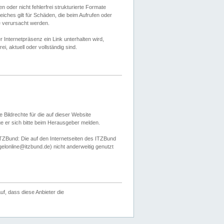
 oder nicht fehlerfrei strukturierte Formate
ches gilt für Schäden, die beim Aufrufen oder
e verursacht werden.
er Internetpräsenz ein Link unterhalten wird,
, aktuell oder vollständig sind.
 Bildrechte für die auf dieser Website
öge er sich bitte beim Herausgeber melden.
TZBund: Die auf den Internetseiten des ITZBund
gelonline@itzbund.de) nicht anderweitig genutzt
f, dass diese Anbieter die