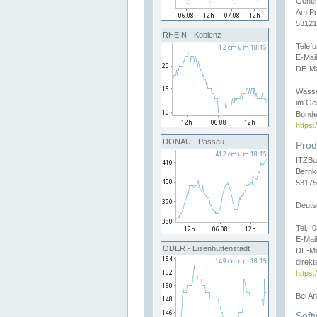
Gener
Am Pr
53121
RHEIN - Koblenz
Telef
E-Mai
DE-Ma
Wasse
im Ge
Bunde
https
DONAU - Passau
Prod
ITZBu
Bernk
53175
Deuts
Tel.:
E-Mail
ODER - Eisenhüttenstadt
DE-Ma
direkt
https:
Bei A
Soft