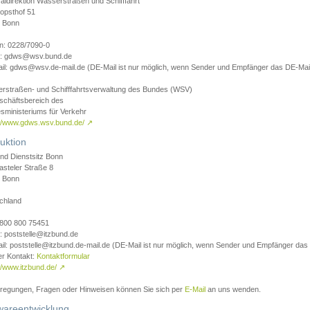
aldirektion Wasserstraßen und Schifffahrt
opsthof 51
 Bonn
on: 0228/7090-0
l: gdws@wsv.bund.de
il: gdws@wsv.de-mail.de (DE-Mail ist nur möglich, wenn Sender und Empfänger das DE-Mail
rstraßen- und Schifffahrtsverwaltung des Bundes (WSV)
schäftsbereich des
sministeriums für Verkehr
://www.gdws.wsv.bund.de/
↗
uktion
nd Dienstsitz Bonn
asteler Straße 8
 Bonn
chland
 0800 800 75451
: poststelle@itzbund.de
il: poststelle@itzbund.de-mail.de (DE-Mail ist nur möglich, wenn Sender und Empfänger das
er Kontakt:
Kontaktformular
//www.itzbund.de/
↗
nregungen, Fragen oder Hinweisen können Sie sich per
E-Mail
an uns wenden.
wareentwicklung