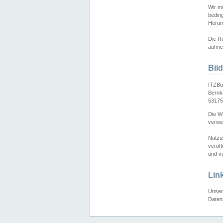
Wir mö
bedin
Herun
Die Re
aufmer
Bil
ITZBu
Bernk
53175
Die We
verwen
Nutzu
veröff
und ve
Lin
Unser 
Daten