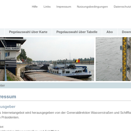
Hilfe
Links
Impressum
Nutzungsbedingungen
Datenschutz
Pegelauswahl über Karte
Pegelauswahl über Tabelle
Abo
Down
tter
ressum
ausgeber
s Internetangebot wird herausgegeben von der Generaldirektion Wasserstraßen und Schifffa
n Präsidenten.
se: