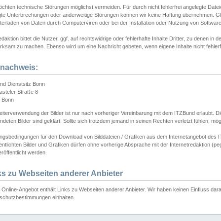
chten technische Störungen möglichst vermeiden. Für durch nicht fehlerfrei angelegte Dateien
gte Unterbrechungen oder anderweitige Störungen können wir keine Haftung übernehmen. Glei
terladen von Daten durch Computerviren oder bei der Installation oder Nutzung von Softwar
daktion bittet die Nutzer, ggf. auf rechtswidrige oder fehlerhafte Inhalte Dritter, zu denen in d
ksam zu machen. Ebenso wird um eine Nachricht gebeten, wenn eigene Inhalte nicht fehlerfrei
dnachweis:
nd Dienstsitz Bonn
asteler Straße 8
 Bonn
iterverwendung der Bilder ist nur nach vorheriger Vereinbarung mit dem ITZBund erlaubt. Die
deten Bilder sind geklärt. Sollte sich trotzdem jemand in seinen Rechten verletzt fühlen, m
ngsbedingungen für den Download von Bilddateien / Grafiken aus dem Internetangebot des I
entlichten Bilder und Grafiken dürfen ohne vorherige Absprache mit der Internetredaktion (pe
röffentlicht werden.
ks zu Webseiten anderer Anbieter
Online-Angebot enthält Links zu Webseiten anderer Anbieter. Wir haben keinen Einfluss darau
schutzbestimmungen einhalten.