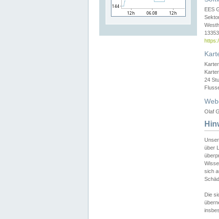
EES 
Sekto
Westh
13353 
https
Kart
Karte
Karte
24 St
Fluss
Web
Olaf G
Hin
Unser
über L
überpr
Wissen
sich a
Schäde
Die si
überne
insbes