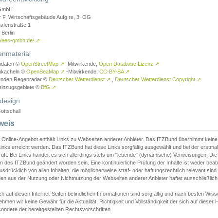
GmbH
r F, Wirtschaftsgebäude Aufg.re, 3. OG
afenstraße 1
Berlin
://ees-gmbh.de/
↗
enmaterial
ndaten ©
OpenStreetMap
↗
-Mitwirkende,
Open Database Lizenz
↗
nkacheln ©
OpenSeaMap
↗
-Mitwirkende,
CC-BY-SA
↗
unden Regenradar ©
Deutscher Wetterdienst
↗
,
Deutscher Wetterdienst Copyright
↗
einzugsgebiete ©
BfG
↗
design
ottschall
weis
 Online-Angebot enthält Links zu Webseiten anderer Anbieter. Das ITZBund übernimmt keine V
inks erreicht werden. Das ITZBund hat diese Links sorgfältig ausgewählt und bei der erstmal
üft. Bei Links handelt es sich allerdings stets um "lebende" (dynamische) Verweisungen. Die
 des ITZBund geändert worden sein. Eine kontinuierliche Prüfung der Inhalte ist weder beab
usdrücklich von allen Inhalten, die möglicherweise straf- oder haftungsrechtlich relevant sin
n aus der Nutzung oder Nichtnutzung der Webseiten anderer Anbieter haftet ausschließlich d
ch auf diesen Internet-Seiten befindlichen Informationen sind sorgfältig und nach besten 
hmen wir keine Gewähr für die Aktualität, Richtigkeit und Vollständigkeit der sich auf diese
ondere der bereitgestellten Rechtsvorschriften.