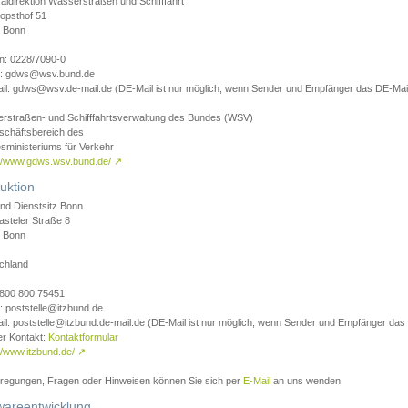
aldirektion Wasserstraßen und Schifffahrt
opsthof 51
 Bonn
on: 0228/7090-0
l: gdws@wsv.bund.de
il: gdws@wsv.de-mail.de (DE-Mail ist nur möglich, wenn Sender und Empfänger das DE-Mail
rstraßen- und Schifffahrtsverwaltung des Bundes (WSV)
schäftsbereich des
sministeriums für Verkehr
://www.gdws.wsv.bund.de/
↗
uktion
nd Dienstsitz Bonn
asteler Straße 8
 Bonn
chland
 0800 800 75451
: poststelle@itzbund.de
il: poststelle@itzbund.de-mail.de (DE-Mail ist nur möglich, wenn Sender und Empfänger das
er Kontakt:
Kontaktformular
//www.itzbund.de/
↗
nregungen, Fragen oder Hinweisen können Sie sich per
E-Mail
an uns wenden.
wareentwicklung