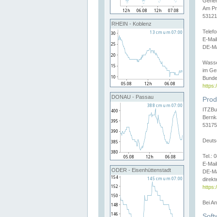
Gener
Am Pr
53121
RHEIN - Koblenz
Telef
E-Mai
DE-Ma
Wasse
im Ge
Bunde
https
DONAU - Passau
Prod
ITZBu
Bernk
53175
Deuts
Tel.:
E-Mail
ODER - Eisenhüttenstadt
DE-Ma
direkt
https:
Bei A
Soft