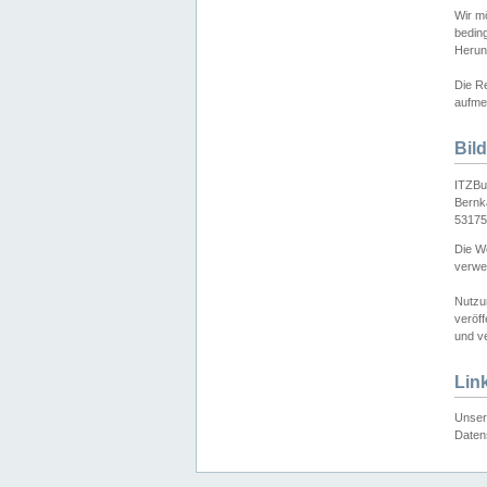
Wir mö
bedin
Herun
Die Re
aufmer
Bil
ITZBu
Bernk
53175
Die We
verwen
Nutzu
veröff
und ve
Lin
Unser 
Daten