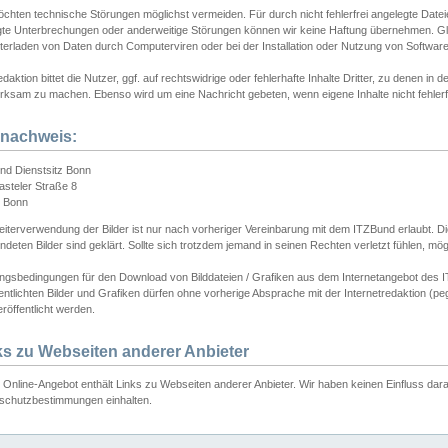
chten technische Störungen möglichst vermeiden. Für durch nicht fehlerfrei angelegte Dateien
gte Unterbrechungen oder anderweitige Störungen können wir keine Haftung übernehmen. Glei
terladen von Daten durch Computerviren oder bei der Installation oder Nutzung von Softwar
daktion bittet die Nutzer, ggf. auf rechtswidrige oder fehlerhafte Inhalte Dritter, zu denen in d
ksam zu machen. Ebenso wird um eine Nachricht gebeten, wenn eigene Inhalte nicht fehlerfrei
dnachweis:
nd Dienstsitz Bonn
asteler Straße 8
 Bonn
iterverwendung der Bilder ist nur nach vorheriger Vereinbarung mit dem ITZBund erlaubt. Die
deten Bilder sind geklärt. Sollte sich trotzdem jemand in seinen Rechten verletzt fühlen, m
ngsbedingungen für den Download von Bilddateien / Grafiken aus dem Internetangebot des I
entlichten Bilder und Grafiken dürfen ohne vorherige Absprache mit der Internetredaktion (pe
röffentlicht werden.
ks zu Webseiten anderer Anbieter
Online-Angebot enthält Links zu Webseiten anderer Anbieter. Wir haben keinen Einfluss darau
schutzbestimmungen einhalten.