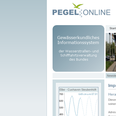
Start
Newsle
Imp
Elbe - Cuxhaven Steubenhöft
Her
Diese
seine
Adres