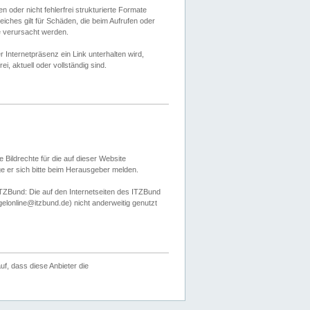
 oder nicht fehlerfrei strukturierte Formate
ches gilt für Schäden, die beim Aufrufen oder
e verursacht werden.
er Internetpräsenz ein Link unterhalten wird,
, aktuell oder vollständig sind.
 Bildrechte für die auf dieser Website
öge er sich bitte beim Herausgeber melden.
TZBund: Die auf den Internetseiten des ITZBund
gelonline@itzbund.de) nicht anderweitig genutzt
f, dass diese Anbieter die