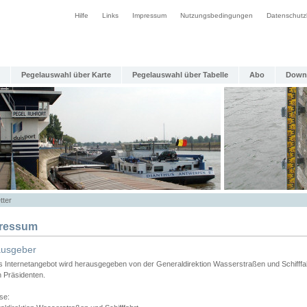
Hilfe
Links
Impressum
Nutzungsbedingungen
Datenschutz
Pegelauswahl über Karte
Pegelauswahl über Tabelle
Abo
Down
tter
ressum
ausgeber
s Internetangebot wird herausgegeben von der Generaldirektion Wasserstraßen und Schifffa
n Präsidenten.
se: