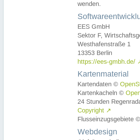
wenden.
Softwareentwickl
EES GmbH
Sektor F, Wirtschafts
Westhafenstraße 1
13353 Berlin
https://ees-gmbh.de/
Kartenmaterial
Kartendaten ©
OpenS
Kartenkacheln ©
Ope
24 Stunden Regenrad
Copyright
↗
Flusseinzugsgebiete 
Webdesign