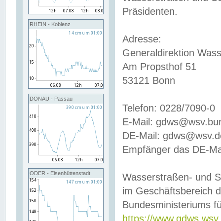
Präsidenten.
RHEIN - Koblenz
Adresse:
Generaldirektion Wass
Am Propsthof 51
53121 Bonn
DONAU - Passau
Telefon: 0228/7090-0
E-Mail: gdws@wsv.bu
DE-Mail: gdws@wsv.de-
Empfänger das DE-Mai
ODER - Eisenhüttenstadt
Wasserstraßen- und S
im Geschäftsbereich 
Bundesministeriums fü
https://www.gdws.wsv