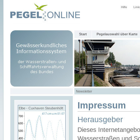
Hilfe
Link
Start
Pegelauswahl über Karte
Newsletter
Impressum
Elbe - Cuxhaven Steubenhöft
Herausgeber
Dieses Internetangebo
Wasserstraßen und Sch