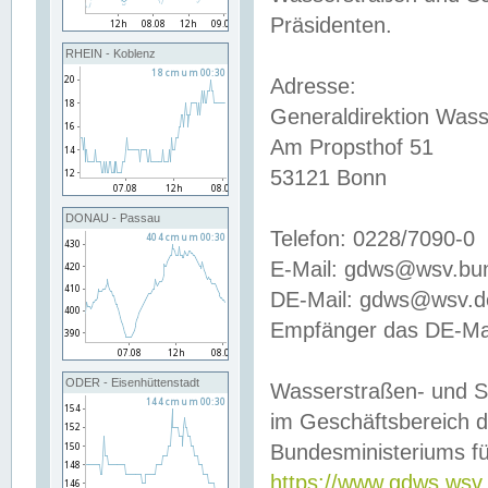
Präsidenten.
RHEIN - Koblenz
Adresse:
Generaldirektion Wass
Am Propsthof 51
53121 Bonn
DONAU - Passau
Telefon: 0228/7090-0
E-Mail: gdws@wsv.bu
DE-Mail: gdws@wsv.de-
Empfänger das DE-Mai
ODER - Eisenhüttenstadt
Wasserstraßen- und S
im Geschäftsbereich 
Bundesministeriums fü
https://www.gdws.wsv