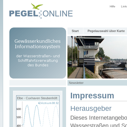
Hilfe
Link
Start
Pegelauswahl über Karte
Newsletter
Impressum
Elbe - Cuxhaven Steubenhöft
Herausgeber
Dieses Internetangebo
Wasserstraßen und Sch