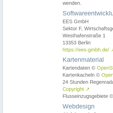
wenden.
Softwareentwickl
EES GmbH
Sektor F, Wirtschafts
Westhafenstraße 1
13353 Berlin
https://ees-gmbh.de/
Kartenmaterial
Kartendaten ©
OpenS
Kartenkacheln ©
Ope
24 Stunden Regenrad
Copyright
↗
Flusseinzugsgebiete 
Webdesign