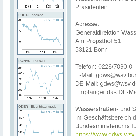
Präsidenten.
RHEIN - Koblenz
Adresse:
Generaldirektion Wass
Am Propsthof 51
53121 Bonn
DONAU - Passau
Telefon: 0228/7090-0
E-Mail: gdws@wsv.bu
DE-Mail: gdws@wsv.de-
Empfänger das DE-Mai
ODER - Eisenhüttenstadt
Wasserstraßen- und S
im Geschäftsbereich 
Bundesministeriums fü
https://www.gdws.wsv