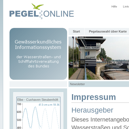
Hilfe
Link
Start
Pegelauswahl über Karte
Newsletter
Impressum
Elbe - Cuxhaven Steubenhöft
Herausgeber
Dieses Internetangebo
Wasserstraßen und Sch