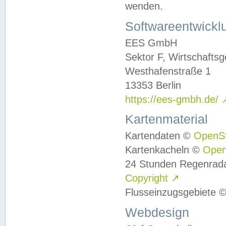
wenden.
Softwareentwickl
EES GmbH
Sektor F, Wirtschafts
Westhafenstraße 1
13353 Berlin
https://ees-gmbh.de/
Kartenmaterial
Kartendaten ©
OpenS
Kartenkacheln ©
Ope
24 Stunden Regenrad
Copyright
↗
Flusseinzugsgebiete 
Webdesign