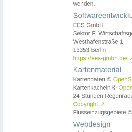
wenden.
Softwareentwickl
EES GmbH
Sektor F, Wirtschafts
Westhafenstraße 1
13353 Berlin
https://ees-gmbh.de/
Kartenmaterial
Kartendaten ©
OpenS
Kartenkacheln ©
Ope
24 Stunden Regenrad
Copyright
↗
Flusseinzugsgebiete 
Webdesign