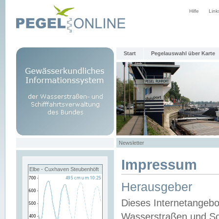
Hilfe
Link
Start
Pegelauswahl über Karte
Newsletter
Impressum
Elbe - Cuxhaven Steubenhöft
Herausgeber
Dieses Internetangebo
Wasserstraßen und Sch