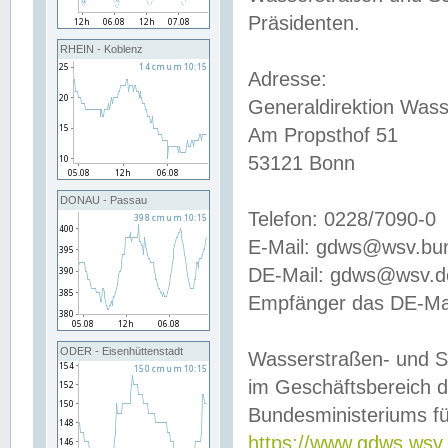
Präsidenten.
RHEIN - Koblenz
Adresse:
Generaldirektion Wass
Am Propsthof 51
53121 Bonn
DONAU - Passau
Telefon: 0228/7090-0
E-Mail: gdws@wsv.bu
DE-Mail: gdws@wsv.de-
Empfänger das DE-Mai
ODER - Eisenhüttenstadt
Wasserstraßen- und S
im Geschäftsbereich 
Bundesministeriums fü
https://www.gdws.wsv