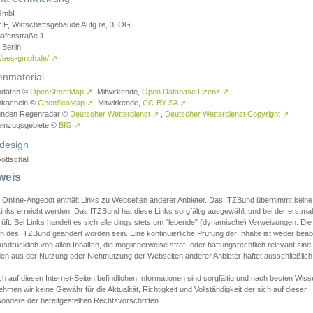
GmbH
r F, Wirtschaftsgebäude Aufg.re, 3. OG
afenstraße 1
Berlin
://ees-gmbh.de/
↗
enmaterial
ndaten ©
OpenStreetMap
↗
-Mitwirkende,
Open Database Lizenz
↗
nkacheln ©
OpenSeaMap
↗
-Mitwirkende,
CC-BY-SA
↗
unden Regenradar ©
Deutscher Wetterdienst
↗
,
Deutscher Wetterdienst Copyright
↗
einzugsgebiete ©
BfG
↗
design
ottschall
weis
 Online-Angebot enthält Links zu Webseiten anderer Anbieter. Das ITZBund übernimmt keine V
inks erreicht werden. Das ITZBund hat diese Links sorgfältig ausgewählt und bei der erstmal
üft. Bei Links handelt es sich allerdings stets um "lebende" (dynamische) Verweisungen. Die
 des ITZBund geändert worden sein. Eine kontinuierliche Prüfung der Inhalte ist weder beab
usdrücklich von allen Inhalten, die möglicherweise straf- oder haftungsrechtlich relevant sin
n aus der Nutzung oder Nichtnutzung der Webseiten anderer Anbieter haftet ausschließlich d
ch auf diesen Internet-Seiten befindlichen Informationen sind sorgfältig und nach besten 
hmen wir keine Gewähr für die Aktualität, Richtigkeit und Vollständigkeit der sich auf diese
ondere der bereitgestellten Rechtsvorschriften.