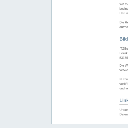
Wir mö
bedin
Herun
Die Re
aufmer
Bil
ITZBu
Bernk
53175
Die We
verwen
Nutzu
veröff
und ve
Lin
Unser 
Daten