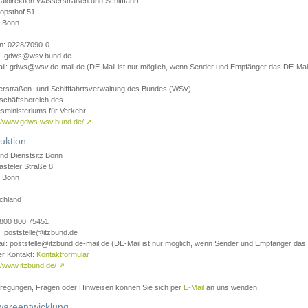
aldirektion Wasserstraßen und Schifffahrt
opsthof 51
 Bonn
on: 0228/7090-0
l: gdws@wsv.bund.de
il: gdws@wsv.de-mail.de (DE-Mail ist nur möglich, wenn Sender und Empfänger das DE-Mail
rstraßen- und Schifffahrtsverwaltung des Bundes (WSV)
schäftsbereich des
sministeriums für Verkehr
://www.gdws.wsv.bund.de/
↗
uktion
nd Dienstsitz Bonn
asteler Straße 8
 Bonn
chland
 0800 800 75451
: poststelle@itzbund.de
il: poststelle@itzbund.de-mail.de (DE-Mail ist nur möglich, wenn Sender und Empfänger das
er Kontakt:
Kontaktformular
//www.itzbund.de/
↗
nregungen, Fragen oder Hinweisen können Sie sich per
E-Mail
an uns wenden.
wareentwicklung