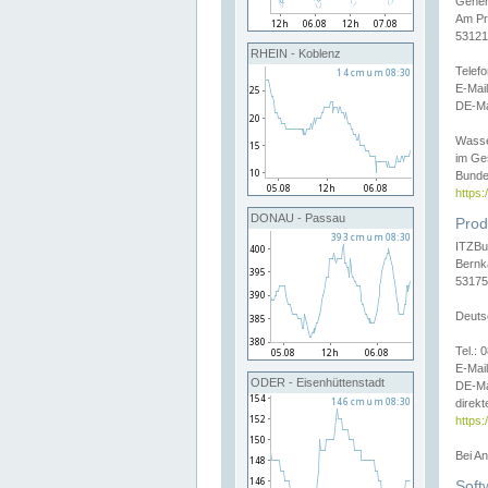
Gener
Am Pr
53121
RHEIN - Koblenz
Telef
E-Mai
DE-Ma
Wasse
im Ge
Bunde
https
DONAU - Passau
Prod
ITZBu
Bernk
53175
Deuts
Tel.:
E-Mail
ODER - Eisenhüttenstadt
DE-Ma
direkt
https:
Bei A
Soft