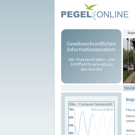
Start
Newsle
Imp
Elbe - Cuxhaven Steubenhöft
Her
Diese
seine
Adres