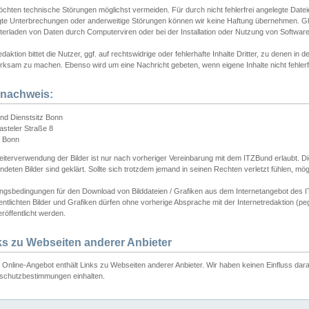
chten technische Störungen möglichst vermeiden. Für durch nicht fehlerfrei angelegte Dateien
gte Unterbrechungen oder anderweitige Störungen können wir keine Haftung übernehmen. Glei
terladen von Daten durch Computerviren oder bei der Installation oder Nutzung von Softwar
daktion bittet die Nutzer, ggf. auf rechtswidrige oder fehlerhafte Inhalte Dritter, zu denen in d
ksam zu machen. Ebenso wird um eine Nachricht gebeten, wenn eigene Inhalte nicht fehlerfrei
dnachweis:
nd Dienstsitz Bonn
asteler Straße 8
 Bonn
iterverwendung der Bilder ist nur nach vorheriger Vereinbarung mit dem ITZBund erlaubt. Die
deten Bilder sind geklärt. Sollte sich trotzdem jemand in seinen Rechten verletzt fühlen, m
ngsbedingungen für den Download von Bilddateien / Grafiken aus dem Internetangebot des I
entlichten Bilder und Grafiken dürfen ohne vorherige Absprache mit der Internetredaktion (pe
röffentlicht werden.
ks zu Webseiten anderer Anbieter
Online-Angebot enthält Links zu Webseiten anderer Anbieter. Wir haben keinen Einfluss darau
schutzbestimmungen einhalten.