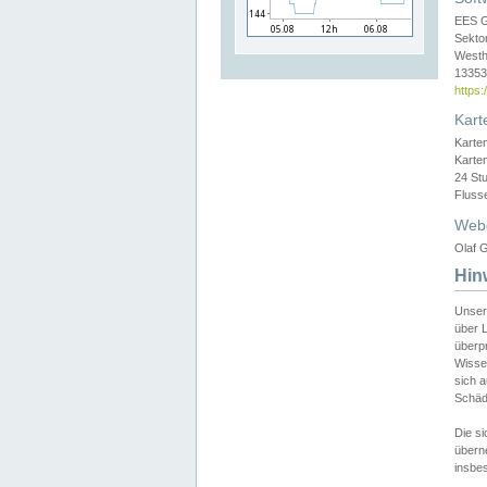
EES 
Sekto
Westh
13353 
https
Kart
Karte
Karte
24 St
Fluss
Web
Olaf G
Hin
Unser
über L
überpr
Wissen
sich a
Schäde
Die si
überne
insbes