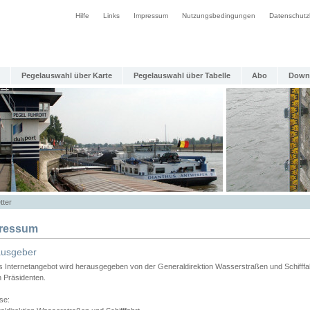
Hilfe
Links
Impressum
Nutzungsbedingungen
Datenschutz
Pegelauswahl über Karte
Pegelauswahl über Tabelle
Abo
Down
tter
ressum
ausgeber
s Internetangebot wird herausgegeben von der Generaldirektion Wasserstraßen und Schifffa
n Präsidenten.
se: