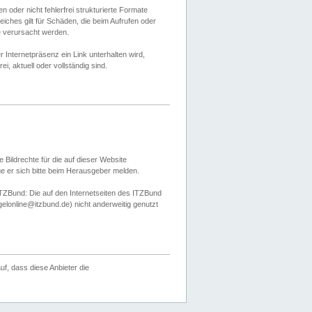
 oder nicht fehlerfrei strukturierte Formate
ches gilt für Schäden, die beim Aufrufen oder
e verursacht werden.
er Internetpräsenz ein Link unterhalten wird,
, aktuell oder vollständig sind.
 Bildrechte für die auf dieser Website
öge er sich bitte beim Herausgeber melden.
TZBund: Die auf den Internetseiten des ITZBund
gelonline@itzbund.de) nicht anderweitig genutzt
f, dass diese Anbieter die