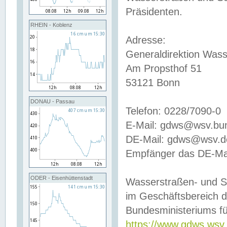
Präsidenten.
RHEIN - Koblenz
Adresse:
Generaldirektion Wass
Am Propsthof 51
53121 Bonn
DONAU - Passau
Telefon: 0228/7090-0
E-Mail: gdws@wsv.bu
DE-Mail: gdws@wsv.de-
Empfänger das DE-Mai
ODER - Eisenhüttenstadt
Wasserstraßen- und S
im Geschäftsbereich 
Bundesministeriums fü
https://www.gdws.wsv