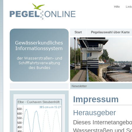
Hilfe
Link
Start
Pegelauswahl über Karte
Newsletter
Impressum
Elbe - Cuxhaven Steubenhöft
Herausgeber
Dieses Internetangebo
Wasserstraßen und Sch