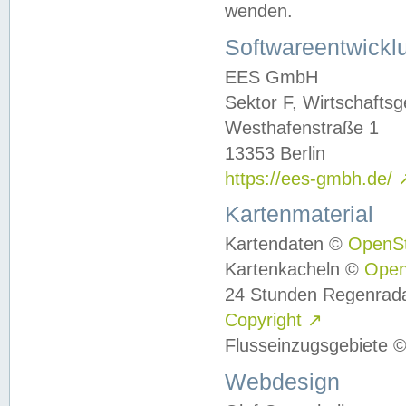
wenden.
Softwareentwickl
EES GmbH
Sektor F, Wirtschafts
Westhafenstraße 1
13353 Berlin
https://ees-gmbh.de/
Kartenmaterial
Kartendaten ©
OpenS
Kartenkacheln ©
Ope
24 Stunden Regenrad
Copyright
↗
Flusseinzugsgebiete 
Webdesign