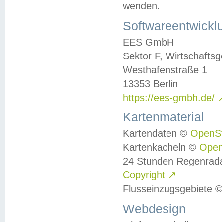
wenden.
Softwareentwickl
EES GmbH
Sektor F, Wirtschafts
Westhafenstraße 1
13353 Berlin
https://ees-gmbh.de/
Kartenmaterial
Kartendaten ©
OpenS
Kartenkacheln ©
Ope
24 Stunden Regenrad
Copyright
↗
Flusseinzugsgebiete 
Webdesign