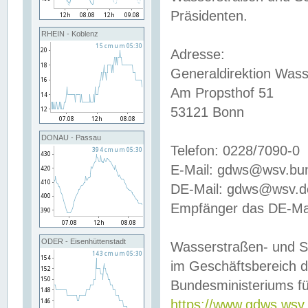
Präsidenten.
RHEIN - Koblenz
Adresse:
Generaldirektion Wass
Am Propsthof 51
53121 Bonn
DONAU - Passau
Telefon: 0228/7090-0
E-Mail: gdws@wsv.bu
DE-Mail: gdws@wsv.de-
Empfänger das DE-Mai
ODER - Eisenhüttenstadt
Wasserstraßen- und S
im Geschäftsbereich 
Bundesministeriums fü
https://www.gdws.wsv