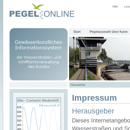
Hilfe
Link
Start
Pegelauswahl über Karte
Newsletter
Impressum
Elbe - Cuxhaven Steubenhöft
Herausgeber
Dieses Internetangebo
Wasserstraßen und Sch