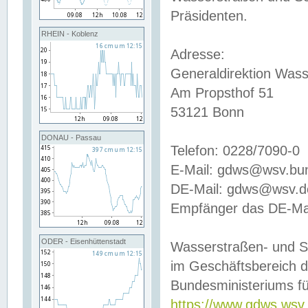
Präsidenten.
RHEIN - Koblenz
Adresse:
Generaldirektion Wass
Am Propsthof 51
53121 Bonn
DONAU - Passau
Telefon: 0228/7090-0
E-Mail: gdws@wsv.bu
DE-Mail: gdws@wsv.de-
Empfänger das DE-Mai
ODER - Eisenhüttenstadt
Wasserstraßen- und S
im Geschäftsbereich 
Bundesministeriums fü
https://www.gdws.wsv