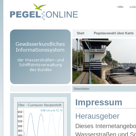
Hilfe
Link
Start
Pegelauswahl über Karte
Newsletter
Impressum
Elbe - Cuxhaven Steubenhöft
Herausgeber
Dieses Internetangebo
Wasserstraßen und Sch