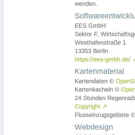
wenden.
Softwareentwickl
EES GmbH
Sektor F, Wirtschafts
Westhafenstraße 1
13353 Berlin
https://ees-gmbh.de/
Kartenmaterial
Kartendaten ©
OpenS
Kartenkacheln ©
Ope
24 Stunden Regenrad
Copyright
↗
Flusseinzugsgebiete 
Webdesign