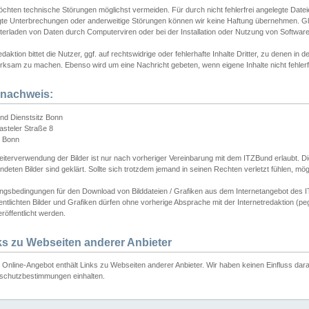
chten technische Störungen möglichst vermeiden. Für durch nicht fehlerfrei angelegte Dateien
gte Unterbrechungen oder anderweitige Störungen können wir keine Haftung übernehmen. Glei
terladen von Daten durch Computerviren oder bei der Installation oder Nutzung von Softwar
daktion bittet die Nutzer, ggf. auf rechtswidrige oder fehlerhafte Inhalte Dritter, zu denen in d
ksam zu machen. Ebenso wird um eine Nachricht gebeten, wenn eigene Inhalte nicht fehlerfrei
dnachweis:
nd Dienstsitz Bonn
asteler Straße 8
 Bonn
iterverwendung der Bilder ist nur nach vorheriger Vereinbarung mit dem ITZBund erlaubt. Die
deten Bilder sind geklärt. Sollte sich trotzdem jemand in seinen Rechten verletzt fühlen, m
ngsbedingungen für den Download von Bilddateien / Grafiken aus dem Internetangebot des I
entlichten Bilder und Grafiken dürfen ohne vorherige Absprache mit der Internetredaktion (pe
röffentlicht werden.
ks zu Webseiten anderer Anbieter
Online-Angebot enthält Links zu Webseiten anderer Anbieter. Wir haben keinen Einfluss darau
schutzbestimmungen einhalten.