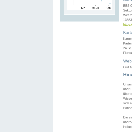
EES 
Sekto
Westh
13353 
https
Kart
Karte
Karte
24 St
Fluss
Web
Olaf G
Hin
Unser
über L
überpr
Wissen
sich a
Schäde
Die si
überne
insbes