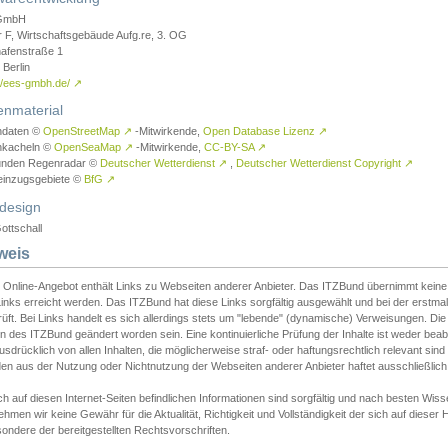
GmbH
r F, Wirtschaftsgebäude Aufg.re, 3. OG
afenstraße 1
Berlin
://ees-gmbh.de/
↗
enmaterial
ndaten ©
OpenStreetMap
↗
-Mitwirkende,
Open Database Lizenz
↗
nkacheln ©
OpenSeaMap
↗
-Mitwirkende,
CC-BY-SA
↗
unden Regenradar ©
Deutscher Wetterdienst
↗
,
Deutscher Wetterdienst Copyright
↗
einzugsgebiete ©
BfG
↗
design
ottschall
weis
 Online-Angebot enthält Links zu Webseiten anderer Anbieter. Das ITZBund übernimmt keine V
inks erreicht werden. Das ITZBund hat diese Links sorgfältig ausgewählt und bei der erstmal
üft. Bei Links handelt es sich allerdings stets um "lebende" (dynamische) Verweisungen. Die
 des ITZBund geändert worden sein. Eine kontinuierliche Prüfung der Inhalte ist weder beab
usdrücklich von allen Inhalten, die möglicherweise straf- oder haftungsrechtlich relevant sin
n aus der Nutzung oder Nichtnutzung der Webseiten anderer Anbieter haftet ausschließlich d
ch auf diesen Internet-Seiten befindlichen Informationen sind sorgfältig und nach besten 
hmen wir keine Gewähr für die Aktualität, Richtigkeit und Vollständigkeit der sich auf diese
ondere der bereitgestellten Rechtsvorschriften.