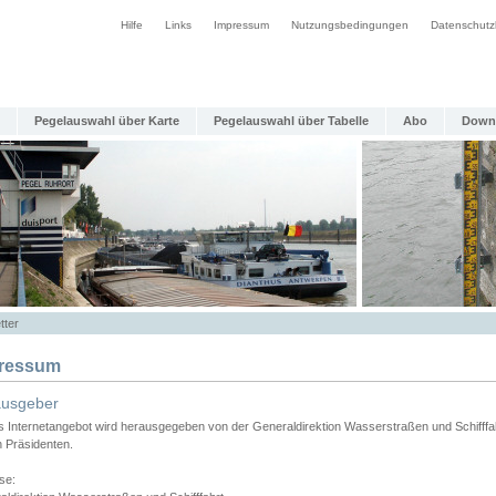
Hilfe
Links
Impressum
Nutzungsbedingungen
Datenschutz
Pegelauswahl über Karte
Pegelauswahl über Tabelle
Abo
Down
tter
ressum
ausgeber
s Internetangebot wird herausgegeben von der Generaldirektion Wasserstraßen und Schifffa
n Präsidenten.
se: