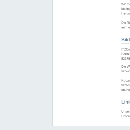
Wir mö
bedin
Herun
Die Re
aufmer
Bil
ITZBu
Bernk
53175
Die We
verwen
Nutzu
veröff
und ve
Lin
Unser 
Daten