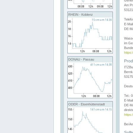
Gener
Am Pr
53121
RHEIN - Koblenz
Telef
E-Mai
DE-Ma
Wasse
im Ge
Bunde
https
DONAU - Passau
Prod
ITZBu
Bernk
53175
Deuts
Tel.:
E-Mail
ODER - Eisenhüttenstadt
DE-Ma
direkt
https:
Bei A
Soft