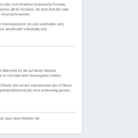
 oder nicht fehlerfrei strukturierte Formate
ches gilt für Schäden, die beim Aufrufen oder
e verursacht werden.
er Internetpräsenz ein Link unterhalten wird,
, aktuell oder vollständig sind.
 Bildrechte für die auf dieser Website
öge er sich bitte beim Herausgeber melden.
TZBund: Die auf den Internetseiten des ITZBund
gelonline@itzbund.de) nicht anderweitig genutzt
f, dass diese Anbieter die