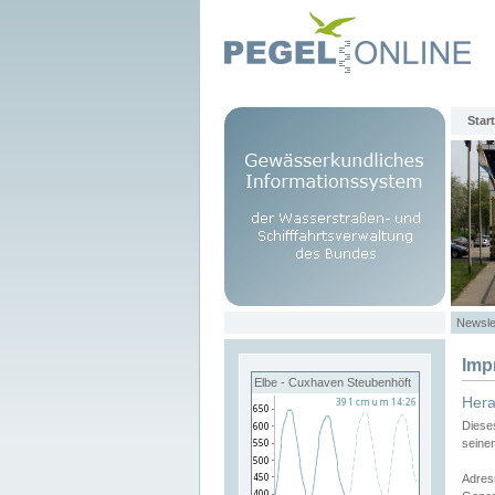
Start
Newsle
Imp
Elbe - Cuxhaven Steubenhöft
Her
Diese
seine
Adres