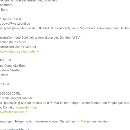
aldirektion Wasserstraßen und Schifffahrt
opsthof 51
 Bonn
on: 0228/7090-0
l: gdws@wsv.bund.de
il: gdws@wsv.de-mail.de (DE-Mail ist nur möglich, wenn Sender und Empfänger das DE-Mail
rstraßen- und Schifffahrtsverwaltung des Bundes (WSV)
schäftsbereich des
sministeriums für Verkehr
://www.gdws.wsv.bund.de/
↗
uktion
nd Dienstsitz Bonn
asteler Straße 8
 Bonn
chland
 0800 800 75451
: poststelle@itzbund.de
il: poststelle@itzbund.de-mail.de (DE-Mail ist nur möglich, wenn Sender und Empfänger das
er Kontakt:
Kontaktformular
//www.itzbund.de/
↗
nregungen, Fragen oder Hinweisen können Sie sich per
E-Mail
an uns wenden.
wareentwicklung