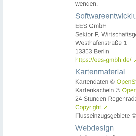
wenden.
Softwareentwickl
EES GmbH
Sektor F, Wirtschafts
Westhafenstraße 1
13353 Berlin
https://ees-gmbh.de/
Kartenmaterial
Kartendaten ©
OpenS
Kartenkacheln ©
Ope
24 Stunden Regenrad
Copyright
↗
Flusseinzugsgebiete 
Webdesign