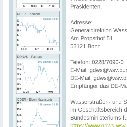
Präsidenten.
RHEIN - Koblenz
Adresse:
Generaldirektion Wass
Am Propsthof 51
53121 Bonn
DONAU - Passau
Telefon: 0228/7090-0
E-Mail: gdws@wsv.bu
DE-Mail: gdws@wsv.de-
Empfänger das DE-Mai
ODER - Eisenhüttenstadt
Wasserstraßen- und S
im Geschäftsbereich 
Bundesministeriums fü
https://www.gdws.wsv