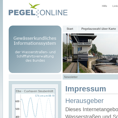
Hilfe
Link
Start
Pegelauswahl über Karte
Newsletter
Impressum
Elbe - Cuxhaven Steubenhöft
Herausgeber
Dieses Internetangebo
Wasserstraßen und Sch