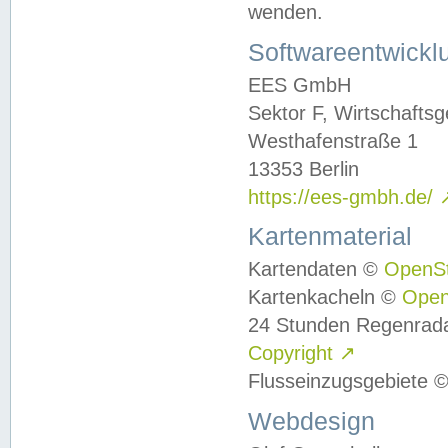
wenden.
Softwareentwickl
EES GmbH
Sektor F, Wirtschafts
Westhafenstraße 1
13353 Berlin
https://ees-gmbh.de/
Kartenmaterial
Kartendaten ©
OpenS
Kartenkacheln ©
Ope
24 Stunden Regenrad
Copyright
↗
Flusseinzugsgebiete 
Webdesign