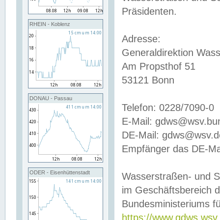
Präsidenten.
RHEIN - Koblenz
Adresse:
Generaldirektion Wass
Am Propsthof 51
53121 Bonn
DONAU - Passau
Telefon: 0228/7090-0
E-Mail: gdws@wsv.bu
DE-Mail: gdws@wsv.de-
Empfänger das DE-Mai
ODER - Eisenhüttenstadt
Wasserstraßen- und S
im Geschäftsbereich 
Bundesministeriums fü
https://www.gdws.wsv