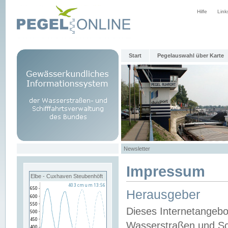
Hilfe
Link
Start
Pegelauswahl über Karte
Newsletter
Impressum
Elbe - Cuxhaven Steubenhöft
Herausgeber
Dieses Internetangebo
Wasserstraßen und Sch