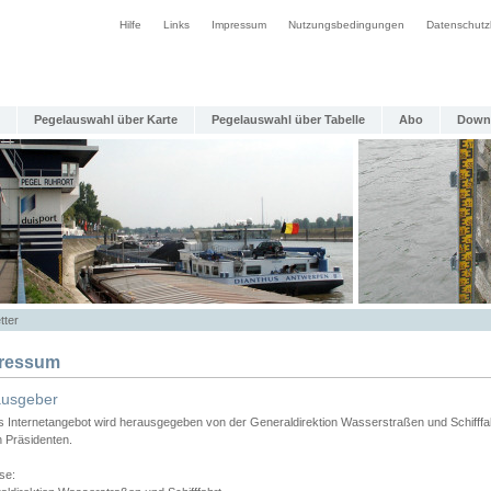
Hilfe
Links
Impressum
Nutzungsbedingungen
Datenschutz
Pegelauswahl über Karte
Pegelauswahl über Tabelle
Abo
Down
tter
ressum
ausgeber
s Internetangebot wird herausgegeben von der Generaldirektion Wasserstraßen und Schifffa
n Präsidenten.
se: