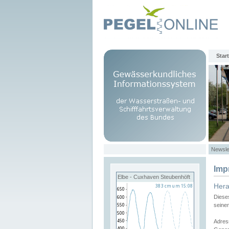
Start
Newsle
Imp
Elbe - Cuxhaven Steubenhöft
Her
Diese
seine
Adres