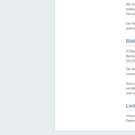
Wir mö
bedin
Herun
Die Re
aufmer
Bil
ITZBu
Bernk
53175
Die We
verwen
Nutzu
veröff
und ve
Lin
Unser 
Daten