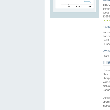
EES 
Sekto
Westh
13353 
https
Kart
Karte
Karte
24 St
Fluss
Web
Olaf G
Hin
Unser
über L
überpr
Wissen
sich a
Schäde
Die si
überne
insbes