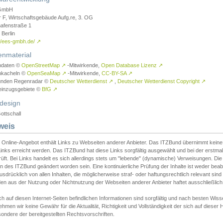
GmbH
r F, Wirtschaftsgebäude Aufg.re, 3. OG
afenstraße 1
Berlin
://ees-gmbh.de/
↗
enmaterial
ndaten ©
OpenStreetMap
↗
-Mitwirkende,
Open Database Lizenz
↗
nkacheln ©
OpenSeaMap
↗
-Mitwirkende,
CC-BY-SA
↗
unden Regenradar ©
Deutscher Wetterdienst
↗
,
Deutscher Wetterdienst Copyright
↗
einzugsgebiete ©
BfG
↗
design
ottschall
weis
 Online-Angebot enthält Links zu Webseiten anderer Anbieter. Das ITZBund übernimmt keine V
inks erreicht werden. Das ITZBund hat diese Links sorgfältig ausgewählt und bei der erstmal
üft. Bei Links handelt es sich allerdings stets um "lebende" (dynamische) Verweisungen. Die
 des ITZBund geändert worden sein. Eine kontinuierliche Prüfung der Inhalte ist weder beab
usdrücklich von allen Inhalten, die möglicherweise straf- oder haftungsrechtlich relevant sin
n aus der Nutzung oder Nichtnutzung der Webseiten anderer Anbieter haftet ausschließlich d
ch auf diesen Internet-Seiten befindlichen Informationen sind sorgfältig und nach besten 
hmen wir keine Gewähr für die Aktualität, Richtigkeit und Vollständigkeit der sich auf diese
ondere der bereitgestellten Rechtsvorschriften.