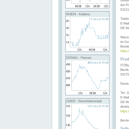
Gener
Am Pr
53121
RHEIN - Koblenz
Telef
E-Mai
DE-Ma
Wasse
im Ge
Bunde
https
DONAU - Passau
Prod
ITZBu
Bernk
53175
Deuts
Tel.:
E-Mail
ODER - Eisenhüttenstadt
DE-Ma
direkt
https:
Bei A
Soft