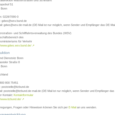
aldirektion Wasserstraßen und Schifffahrt
opsthof 51
 Bonn
on: 0228/7090-0
l: gdws@wsv.bund.de
il: gdws@wsv.de-mail.de (DE-Mail ist nur möglich, wenn Sender und Empfänger das DE-Mail
rstraßen- und Schifffahrtsverwaltung des Bundes (WSV)
schäftsbereich des
sministeriums für Verkehr
://www.gdws.wsv.bund.de/
↗
uktion
nd Dienstsitz Bonn
asteler Straße 8
 Bonn
chland
 0800 800 75451
: poststelle@itzbund.de
il: poststelle@itzbund.de-mail.de (DE-Mail ist nur möglich, wenn Sender und Empfänger das
er Kontakt:
Kontaktformular
//www.itzbund.de/
↗
nregungen, Fragen oder Hinweisen können Sie sich per
E-Mail
an uns wenden.
wareentwicklung