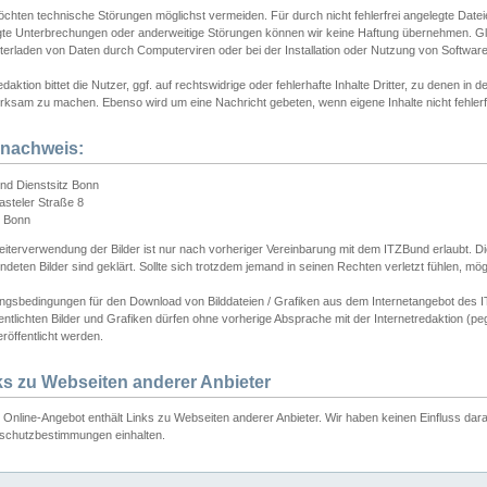
chten technische Störungen möglichst vermeiden. Für durch nicht fehlerfrei angelegte Dateien
gte Unterbrechungen oder anderweitige Störungen können wir keine Haftung übernehmen. Glei
terladen von Daten durch Computerviren oder bei der Installation oder Nutzung von Softwar
daktion bittet die Nutzer, ggf. auf rechtswidrige oder fehlerhafte Inhalte Dritter, zu denen in d
ksam zu machen. Ebenso wird um eine Nachricht gebeten, wenn eigene Inhalte nicht fehlerfrei
dnachweis:
nd Dienstsitz Bonn
asteler Straße 8
 Bonn
iterverwendung der Bilder ist nur nach vorheriger Vereinbarung mit dem ITZBund erlaubt. Die
deten Bilder sind geklärt. Sollte sich trotzdem jemand in seinen Rechten verletzt fühlen, m
ngsbedingungen für den Download von Bilddateien / Grafiken aus dem Internetangebot des I
entlichten Bilder und Grafiken dürfen ohne vorherige Absprache mit der Internetredaktion (pe
röffentlicht werden.
ks zu Webseiten anderer Anbieter
Online-Angebot enthält Links zu Webseiten anderer Anbieter. Wir haben keinen Einfluss darau
schutzbestimmungen einhalten.