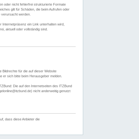
 oder nicht fehlerfrei strukturierte Formate
ches gilt für Schäden, die beim Aufrufen oder
e verursacht werden.
er Internetpräsenz ein Link unterhalten wird,
, aktuell oder vollständig sind.
 Bildrechte für die auf dieser Website
öge er sich bitte beim Herausgeber melden.
TZBund: Die auf den Internetseiten des ITZBund
gelonline@itzbund.de) nicht anderweitig genutzt
f, dass diese Anbieter die