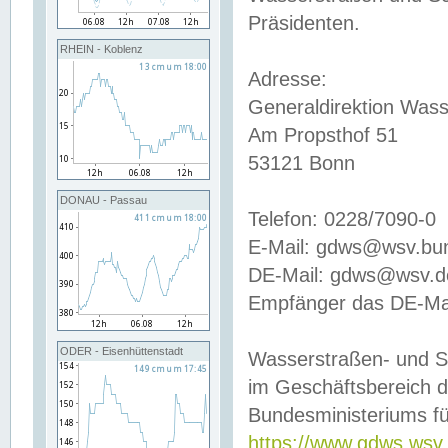
Präsidenten.
RHEIN - Koblenz
Adresse:
Generaldirektion Wass
Am Propsthof 51
53121 Bonn
DONAU - Passau
Telefon: 0228/7090-0
E-Mail: gdws@wsv.bu
DE-Mail: gdws@wsv.de-
Empfänger das DE-Mai
ODER - Eisenhüttenstadt
Wasserstraßen- und S
im Geschäftsbereich 
Bundesministeriums fü
https://www.gdws.wsv