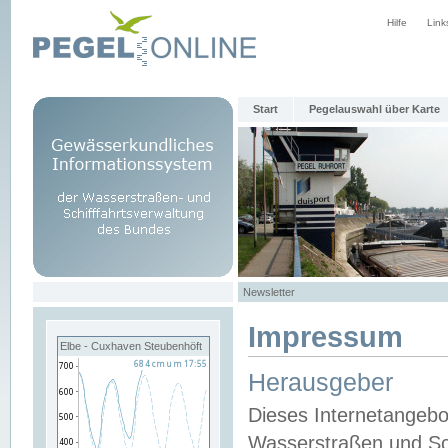
Hilfe
Link
Start
Pegelauswahl über Karte
Newsletter
Impressum
Elbe - Cuxhaven Steubenhöft
Herausgeber
Dieses Internetangebo
Wasserstraßen und Sch