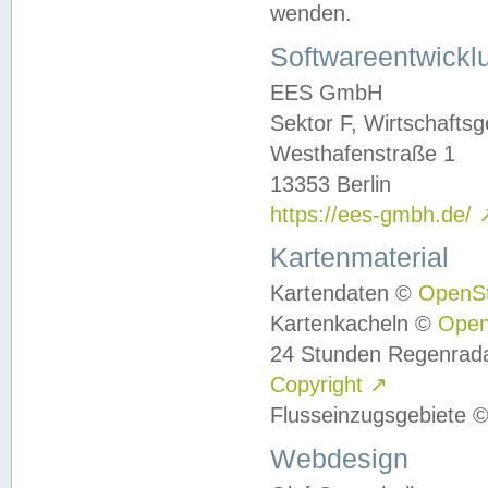
wenden.
Softwareentwickl
EES GmbH
Sektor F, Wirtschafts
Westhafenstraße 1
13353 Berlin
https://ees-gmbh.de/
Kartenmaterial
Kartendaten ©
OpenS
Kartenkacheln ©
Ope
24 Stunden Regenrad
Copyright
↗
Flusseinzugsgebiete 
Webdesign