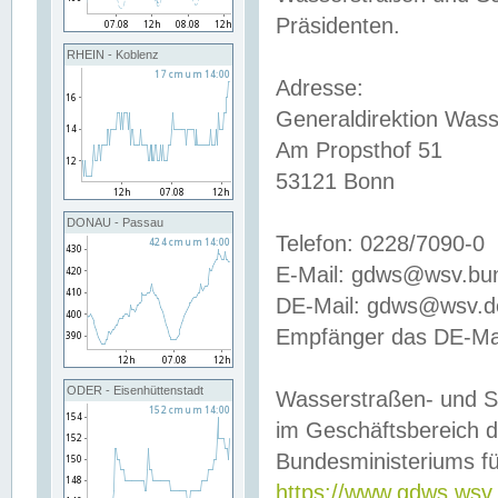
Präsidenten.
RHEIN - Koblenz
Adresse:
Generaldirektion Wass
Am Propsthof 51
53121 Bonn
DONAU - Passau
Telefon: 0228/7090-0
E-Mail: gdws@wsv.bu
DE-Mail: gdws@wsv.de-
Empfänger das DE-Mai
ODER - Eisenhüttenstadt
Wasserstraßen- und S
im Geschäftsbereich 
Bundesministeriums fü
https://www.gdws.wsv