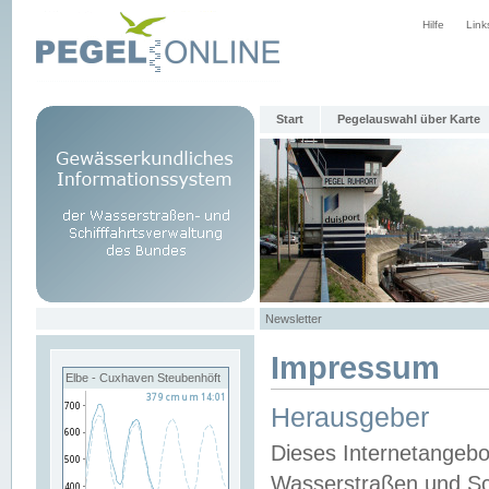
Hilfe
Link
Start
Pegelauswahl über Karte
Newsletter
Impressum
Elbe - Cuxhaven Steubenhöft
Herausgeber
Dieses Internetangebo
Wasserstraßen und Sch