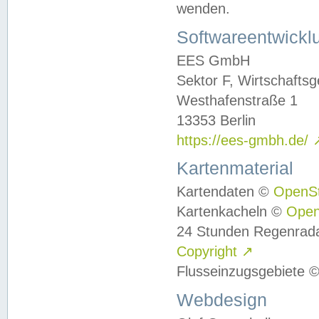
wenden.
Softwareentwickl
EES GmbH
Sektor F, Wirtschafts
Westhafenstraße 1
13353 Berlin
https://ees-gmbh.de/
Kartenmaterial
Kartendaten ©
OpenS
Kartenkacheln ©
Ope
24 Stunden Regenrad
Copyright
↗
Flusseinzugsgebiete 
Webdesign