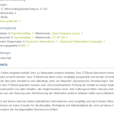
GmbH
r F, Wirtschaftsgebäude Aufg.re, 3. OG
afenstraße 1
Berlin
://ees-gmbh.de/
↗
enmaterial
ndaten ©
OpenStreetMap
↗
-Mitwirkende,
Open Database Lizenz
↗
nkacheln ©
OpenSeaMap
↗
-Mitwirkende,
CC-BY-SA
↗
unden Regenradar ©
Deutscher Wetterdienst
↗
,
Deutscher Wetterdienst Copyright
↗
einzugsgebiete ©
BfG
↗
design
ottschall
weis
 Online-Angebot enthält Links zu Webseiten anderer Anbieter. Das ITZBund übernimmt keine V
inks erreicht werden. Das ITZBund hat diese Links sorgfältig ausgewählt und bei der erstmal
üft. Bei Links handelt es sich allerdings stets um "lebende" (dynamische) Verweisungen. Die
 des ITZBund geändert worden sein. Eine kontinuierliche Prüfung der Inhalte ist weder beab
usdrücklich von allen Inhalten, die möglicherweise straf- oder haftungsrechtlich relevant sin
n aus der Nutzung oder Nichtnutzung der Webseiten anderer Anbieter haftet ausschließlich d
ch auf diesen Internet-Seiten befindlichen Informationen sind sorgfältig und nach besten 
hmen wir keine Gewähr für die Aktualität, Richtigkeit und Vollständigkeit der sich auf diese
ondere der bereitgestellten Rechtsvorschriften.