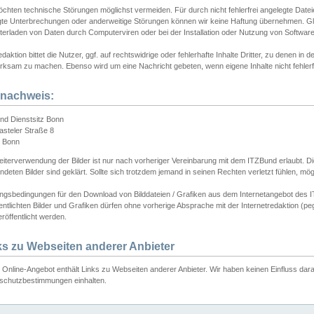
chten technische Störungen möglichst vermeiden. Für durch nicht fehlerfrei angelegte Dateien
gte Unterbrechungen oder anderweitige Störungen können wir keine Haftung übernehmen. Glei
terladen von Daten durch Computerviren oder bei der Installation oder Nutzung von Softwar
daktion bittet die Nutzer, ggf. auf rechtswidrige oder fehlerhafte Inhalte Dritter, zu denen in d
ksam zu machen. Ebenso wird um eine Nachricht gebeten, wenn eigene Inhalte nicht fehlerfrei
dnachweis:
nd Dienstsitz Bonn
asteler Straße 8
 Bonn
iterverwendung der Bilder ist nur nach vorheriger Vereinbarung mit dem ITZBund erlaubt. Die
deten Bilder sind geklärt. Sollte sich trotzdem jemand in seinen Rechten verletzt fühlen, m
ngsbedingungen für den Download von Bilddateien / Grafiken aus dem Internetangebot des I
entlichten Bilder und Grafiken dürfen ohne vorherige Absprache mit der Internetredaktion (pe
röffentlicht werden.
ks zu Webseiten anderer Anbieter
Online-Angebot enthält Links zu Webseiten anderer Anbieter. Wir haben keinen Einfluss darau
schutzbestimmungen einhalten.