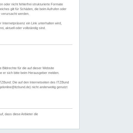
 oder nicht fehlerfrei strukturierte Formate
ches gilt für Schäden, die beim Aufrufen oder
e verursacht werden.
er Internetpräsenz ein Link unterhalten wird,
, aktuell oder vollständig sind.
 Bildrechte für die auf dieser Website
öge er sich bitte beim Herausgeber melden.
TZBund: Die auf den Internetseiten des ITZBund
gelonline@itzbund.de) nicht anderweitig genutzt
f, dass diese Anbieter die