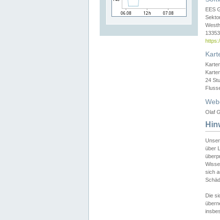
EES 
Sekto
Westh
13353 
https
Kart
Karte
Karte
24 St
Fluss
Web
Olaf G
Hin
Unser
über L
überpr
Wissen
sich a
Schäde
Die si
überne
insbes