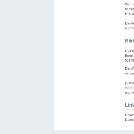
Wir mö
bedin
Herun
Die Re
aufmer
Bil
ITZBu
Bernk
53175
Die We
verwen
Nutzu
veröff
und ve
Lin
Unser 
Daten