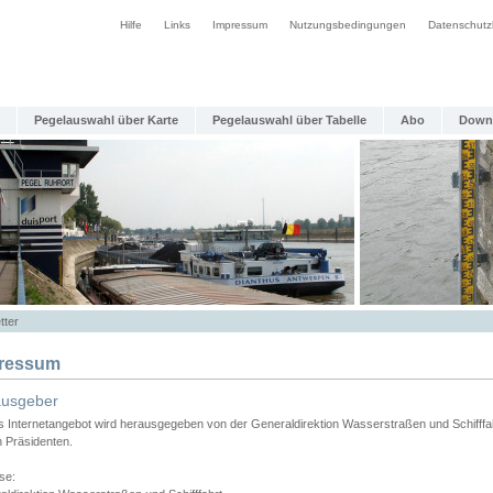
Hilfe
Links
Impressum
Nutzungsbedingungen
Datenschutz
Pegelauswahl über Karte
Pegelauswahl über Tabelle
Abo
Down
tter
ressum
ausgeber
s Internetangebot wird herausgegeben von der Generaldirektion Wasserstraßen und Schifffa
n Präsidenten.
se: