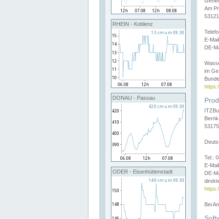
Gener
Am Pr
53121
RHEIN - Koblenz
Telef
E-Mai
DE-Ma
Wasse
im Ge
Bunde
https
DONAU - Passau
Prod
ITZBu
Bernk
53175
Deuts
Tel.:
E-Mail
ODER - Eisenhüttenstadt
DE-Ma
direkt
https:
Bei A
Soft