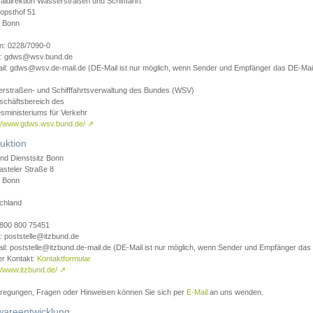
aldirektion Wasserstraßen und Schifffahrt
opsthof 51
 Bonn
on: 0228/7090-0
l: gdws@wsv.bund.de
il: gdws@wsv.de-mail.de (DE-Mail ist nur möglich, wenn Sender und Empfänger das DE-Mail
rstraßen- und Schifffahrtsverwaltung des Bundes (WSV)
schäftsbereich des
sministeriums für Verkehr
://www.gdws.wsv.bund.de/
↗
uktion
nd Dienstsitz Bonn
asteler Straße 8
 Bonn
chland
 0800 800 75451
: poststelle@itzbund.de
il: poststelle@itzbund.de-mail.de (DE-Mail ist nur möglich, wenn Sender und Empfänger das
er Kontakt:
Kontaktformular
//www.itzbund.de/
↗
nregungen, Fragen oder Hinweisen können Sie sich per
E-Mail
an uns wenden.
wareentwicklung