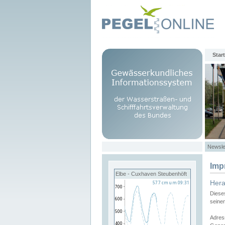
Start
Newsle
Imp
Elbe - Cuxhaven Steubenhöft
Her
Diese
seine
Adres