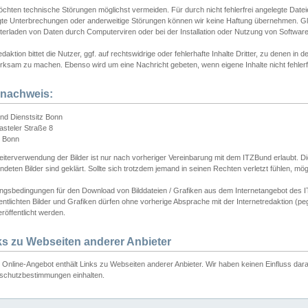
chten technische Störungen möglichst vermeiden. Für durch nicht fehlerfrei angelegte Dateien
gte Unterbrechungen oder anderweitige Störungen können wir keine Haftung übernehmen. Glei
terladen von Daten durch Computerviren oder bei der Installation oder Nutzung von Softwar
daktion bittet die Nutzer, ggf. auf rechtswidrige oder fehlerhafte Inhalte Dritter, zu denen in d
ksam zu machen. Ebenso wird um eine Nachricht gebeten, wenn eigene Inhalte nicht fehlerfrei
dnachweis:
nd Dienstsitz Bonn
asteler Straße 8
 Bonn
iterverwendung der Bilder ist nur nach vorheriger Vereinbarung mit dem ITZBund erlaubt. Die
deten Bilder sind geklärt. Sollte sich trotzdem jemand in seinen Rechten verletzt fühlen, m
ngsbedingungen für den Download von Bilddateien / Grafiken aus dem Internetangebot des I
entlichten Bilder und Grafiken dürfen ohne vorherige Absprache mit der Internetredaktion (pe
röffentlicht werden.
ks zu Webseiten anderer Anbieter
Online-Angebot enthält Links zu Webseiten anderer Anbieter. Wir haben keinen Einfluss darau
schutzbestimmungen einhalten.