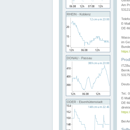
Gener
Am Pr
53121
RHEIN - Koblenz
Telef
E-Mai
DE-Ma
Wasse
im Ge
Bunde
https
DONAU - Passau
Prod
ITZBu
Bernk
53175
Deuts
Tel.:
E-Mail
ODER - Eisenhüttenstadt
DE-Ma
direkt
https:
Bei A
Soft