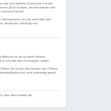
 oder nicht fehlerfrei strukturierte Formate
ches gilt für Schäden, die beim Aufrufen oder
e verursacht werden.
er Internetpräsenz ein Link unterhalten wird,
, aktuell oder vollständig sind.
 Bildrechte für die auf dieser Website
öge er sich bitte beim Herausgeber melden.
TZBund: Die auf den Internetseiten des ITZBund
gelonline@itzbund.de) nicht anderweitig genutzt
f, dass diese Anbieter die