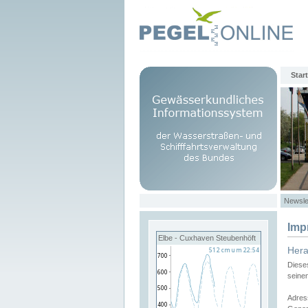
Start
Newsle
Imp
Elbe - Cuxhaven Steubenhöft
Her
Diese
seine
Adres