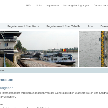
Hilfe
Links
Impressum
Nutzungsbedingungen
Datenschutz
Pegelauswahl über Karte
Pegelauswahl über Tabelle
Abo
Down
tter
ressum
ausgeber
s Internetangebot wird herausgegeben von der Generaldirektion Wasserstraßen und Schifffa
n Präsidenten.
se: