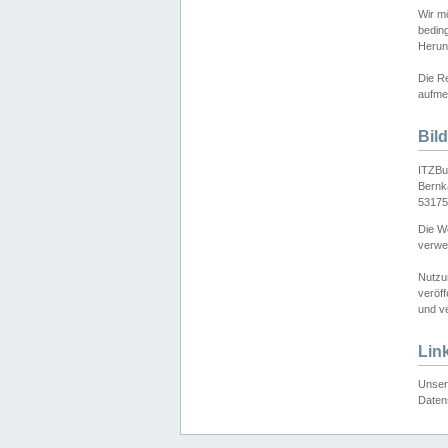
Wir mö
bedin
Herun
Die Re
aufmer
Bil
ITZBu
Bernk
53175
Die We
verwen
Nutzu
veröff
und ve
Lin
Unser 
Daten