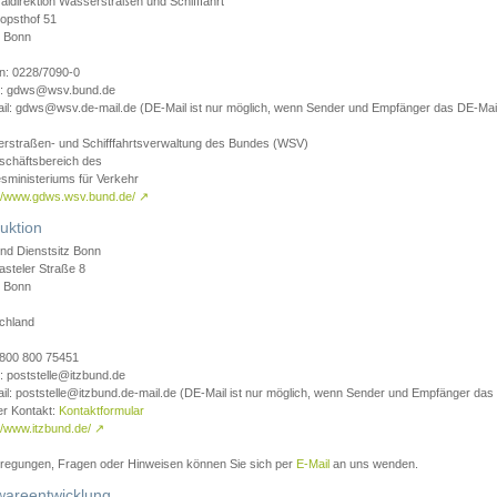
aldirektion Wasserstraßen und Schifffahrt
opsthof 51
 Bonn
on: 0228/7090-0
l: gdws@wsv.bund.de
il: gdws@wsv.de-mail.de (DE-Mail ist nur möglich, wenn Sender und Empfänger das DE-Mail
rstraßen- und Schifffahrtsverwaltung des Bundes (WSV)
schäftsbereich des
sministeriums für Verkehr
://www.gdws.wsv.bund.de/
↗
uktion
nd Dienstsitz Bonn
asteler Straße 8
 Bonn
chland
 0800 800 75451
: poststelle@itzbund.de
il: poststelle@itzbund.de-mail.de (DE-Mail ist nur möglich, wenn Sender und Empfänger das
er Kontakt:
Kontaktformular
//www.itzbund.de/
↗
nregungen, Fragen oder Hinweisen können Sie sich per
E-Mail
an uns wenden.
wareentwicklung