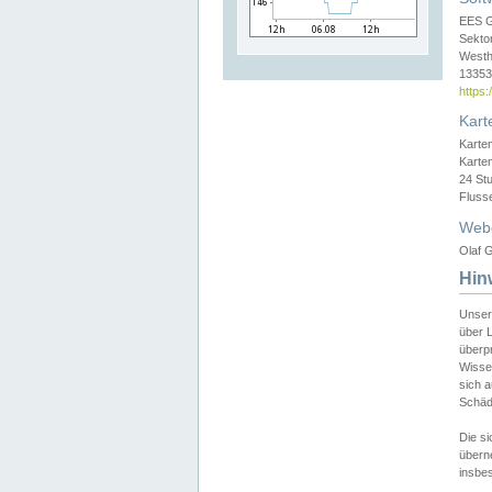
EES 
Sekto
Westh
13353 
https
Kart
Karte
Karte
24 St
Fluss
Web
Olaf G
Hin
Unser
über L
überpr
Wissen
sich a
Schäde
Die si
überne
insbes