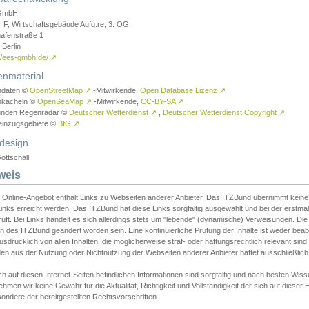
GmbH
r F, Wirtschaftsgebäude Aufg.re, 3. OG
afenstraße 1
Berlin
://ees-gmbh.de/
↗
enmaterial
ndaten ©
OpenStreetMap
↗
-Mitwirkende,
Open Database Lizenz
↗
nkacheln ©
OpenSeaMap
↗
-Mitwirkende,
CC-BY-SA
↗
unden Regenradar ©
Deutscher Wetterdienst
↗
,
Deutscher Wetterdienst Copyright
↗
einzugsgebiete ©
BfG
↗
design
ottschall
weis
 Online-Angebot enthält Links zu Webseiten anderer Anbieter. Das ITZBund übernimmt keine V
inks erreicht werden. Das ITZBund hat diese Links sorgfältig ausgewählt und bei der erstmal
üft. Bei Links handelt es sich allerdings stets um "lebende" (dynamische) Verweisungen. Die
 des ITZBund geändert worden sein. Eine kontinuierliche Prüfung der Inhalte ist weder beab
usdrücklich von allen Inhalten, die möglicherweise straf- oder haftungsrechtlich relevant sin
n aus der Nutzung oder Nichtnutzung der Webseiten anderer Anbieter haftet ausschließlich d
ch auf diesen Internet-Seiten befindlichen Informationen sind sorgfältig und nach besten 
hmen wir keine Gewähr für die Aktualität, Richtigkeit und Vollständigkeit der sich auf diese
ondere der bereitgestellten Rechtsvorschriften.