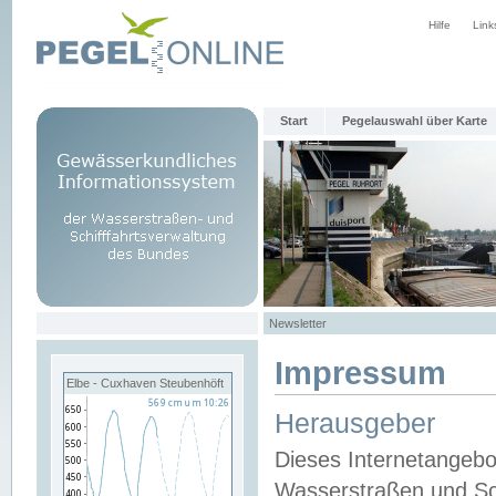
Hilfe
Link
Start
Pegelauswahl über Karte
Newsletter
Impressum
Elbe - Cuxhaven Steubenhöft
Herausgeber
Dieses Internetangebo
Wasserstraßen und Sch