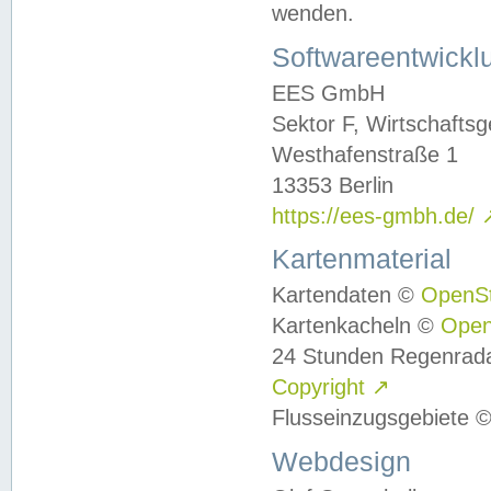
wenden.
Softwareentwickl
EES GmbH
Sektor F, Wirtschafts
Westhafenstraße 1
13353 Berlin
https://ees-gmbh.de/
Kartenmaterial
Kartendaten ©
OpenS
Kartenkacheln ©
Ope
24 Stunden Regenrad
Copyright
↗
Flusseinzugsgebiete 
Webdesign