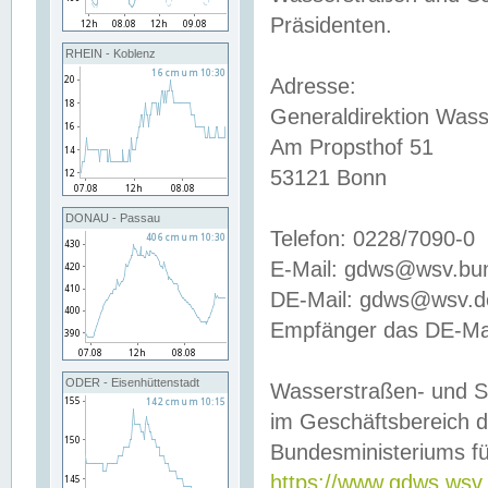
Präsidenten.
RHEIN - Koblenz
Adresse:
Generaldirektion Wass
Am Propsthof 51
53121 Bonn
DONAU - Passau
Telefon: 0228/7090-0
E-Mail: gdws@wsv.bu
DE-Mail: gdws@wsv.de-
Empfänger das DE-Mai
ODER - Eisenhüttenstadt
Wasserstraßen- und S
im Geschäftsbereich 
Bundesministeriums fü
https://www.gdws.wsv