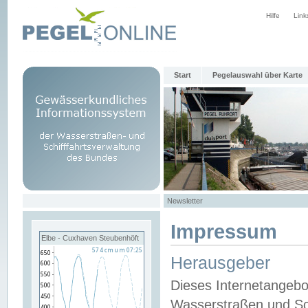
Hilfe
Link
Start
Pegelauswahl über Karte
Newsletter
Impressum
Elbe - Cuxhaven Steubenhöft
Herausgeber
Dieses Internetangebo
Wasserstraßen und Sch