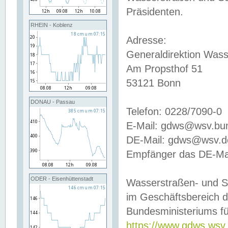
Präsidenten.
RHEIN - Koblenz
Adresse:
Generaldirektion Wass
Am Propsthof 51
53121 Bonn
DONAU - Passau
Telefon: 0228/7090-0
E-Mail: gdws@wsv.bu
DE-Mail: gdws@wsv.de-
Empfänger das DE-Mai
ODER - Eisenhüttenstadt
Wasserstraßen- und S
im Geschäftsbereich 
Bundesministeriums fü
https://www.gdws.wsv