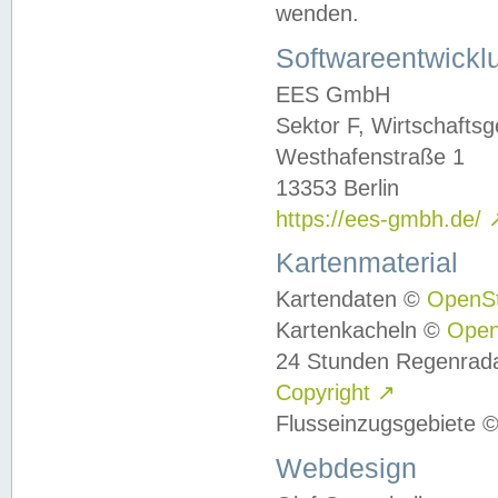
wenden.
Softwareentwickl
EES GmbH
Sektor F, Wirtschafts
Westhafenstraße 1
13353 Berlin
https://ees-gmbh.de/
Kartenmaterial
Kartendaten ©
OpenS
Kartenkacheln ©
Ope
24 Stunden Regenrad
Copyright
↗
Flusseinzugsgebiete 
Webdesign