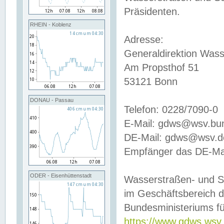
Präsidenten.
RHEIN - Koblenz
Adresse:
Generaldirektion Wass
Am Propsthof 51
53121 Bonn
DONAU - Passau
Telefon: 0228/7090-0
E-Mail: gdws@wsv.bu
DE-Mail: gdws@wsv.de-
Empfänger das DE-Mai
ODER - Eisenhüttenstadt
Wasserstraßen- und S
im Geschäftsbereich 
Bundesministeriums fü
https://www.gdws.wsv