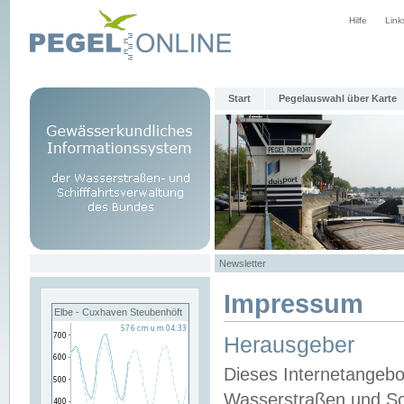
Hilfe
Link
Start
Pegelauswahl über Karte
Newsletter
Impressum
Elbe - Cuxhaven Steubenhöft
Herausgeber
Dieses Internetangebo
Wasserstraßen und Sch