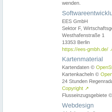
wenden.
Softwareentwickl
EES GmbH
Sektor F, Wirtschafts
Westhafenstraße 1
13353 Berlin
https://ees-gmbh.de/
Kartenmaterial
Kartendaten ©
OpenS
Kartenkacheln ©
Ope
24 Stunden Regenrad
Copyright
↗
Flusseinzugsgebiete 
Webdesign