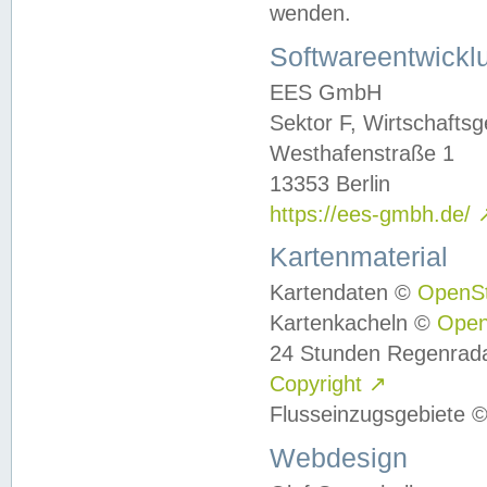
wenden.
Softwareentwickl
EES GmbH
Sektor F, Wirtschafts
Westhafenstraße 1
13353 Berlin
https://ees-gmbh.de/
Kartenmaterial
Kartendaten ©
OpenS
Kartenkacheln ©
Ope
24 Stunden Regenrad
Copyright
↗
Flusseinzugsgebiete 
Webdesign