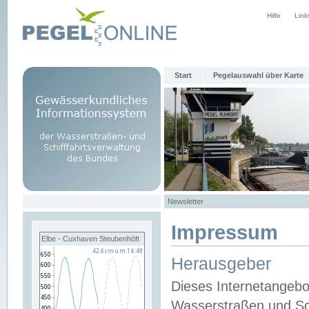
Hilfe
Link
Start
Pegelauswahl über Karte
Newsletter
Impressum
Elbe - Cuxhaven Steubenhöft
Herausgeber
Dieses Internetangebo
Wasserstraßen und Sch