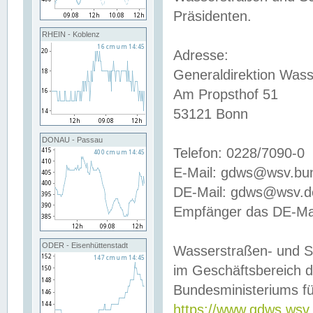
Präsidenten.
RHEIN - Koblenz
Adresse:
Generaldirektion Wass
Am Propsthof 51
53121 Bonn
DONAU - Passau
Telefon: 0228/7090-0
E-Mail: gdws@wsv.bu
DE-Mail: gdws@wsv.de-
Empfänger das DE-Mai
ODER - Eisenhüttenstadt
Wasserstraßen- und S
im Geschäftsbereich 
Bundesministeriums fü
https://www.gdws.wsv