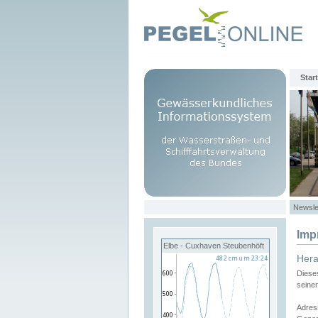
Start
Newsle
Imp
Elbe - Cuxhaven Steubenhöft
Her
Diese
seine
Adres