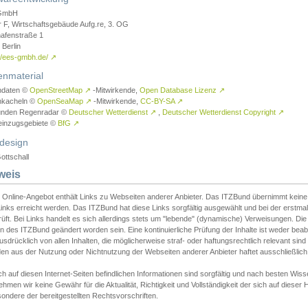
GmbH
r F, Wirtschaftsgebäude Aufg.re, 3. OG
afenstraße 1
Berlin
://ees-gmbh.de/
↗
enmaterial
ndaten ©
OpenStreetMap
↗
-Mitwirkende,
Open Database Lizenz
↗
nkacheln ©
OpenSeaMap
↗
-Mitwirkende,
CC-BY-SA
↗
unden Regenradar ©
Deutscher Wetterdienst
↗
,
Deutscher Wetterdienst Copyright
↗
einzugsgebiete ©
BfG
↗
design
ottschall
weis
 Online-Angebot enthält Links zu Webseiten anderer Anbieter. Das ITZBund übernimmt keine V
inks erreicht werden. Das ITZBund hat diese Links sorgfältig ausgewählt und bei der erstmal
üft. Bei Links handelt es sich allerdings stets um "lebende" (dynamische) Verweisungen. Die
 des ITZBund geändert worden sein. Eine kontinuierliche Prüfung der Inhalte ist weder beab
usdrücklich von allen Inhalten, die möglicherweise straf- oder haftungsrechtlich relevant sin
n aus der Nutzung oder Nichtnutzung der Webseiten anderer Anbieter haftet ausschließlich d
ch auf diesen Internet-Seiten befindlichen Informationen sind sorgfältig und nach besten 
hmen wir keine Gewähr für die Aktualität, Richtigkeit und Vollständigkeit der sich auf diese
ondere der bereitgestellten Rechtsvorschriften.