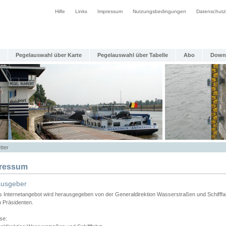
Hilfe
Links
Impressum
Nutzungsbedingungen
Datenschutz
Pegelauswahl über Karte
Pegelauswahl über Tabelle
Abo
Down
tter
ressum
ausgeber
s Internetangebot wird herausgegeben von der Generaldirektion Wasserstraßen und Schifffa
n Präsidenten.
se: