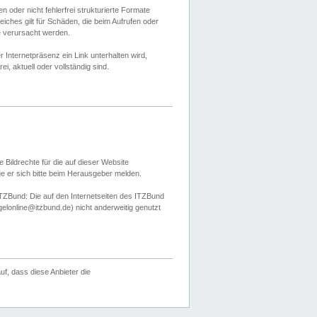
 oder nicht fehlerfrei strukturierte Formate
ches gilt für Schäden, die beim Aufrufen oder
e verursacht werden.
er Internetpräsenz ein Link unterhalten wird,
, aktuell oder vollständig sind.
 Bildrechte für die auf dieser Website
öge er sich bitte beim Herausgeber melden.
TZBund: Die auf den Internetseiten des ITZBund
gelonline@itzbund.de) nicht anderweitig genutzt
f, dass diese Anbieter die