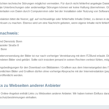
chten technische Störungen möglichst vermeiden. Für durch nicht fehlerfrei angelegte Dateien
gte Unterbrechungen oder anderweitige Störungen können wir keine Haftung übernehmen. Glei
terladen von Daten durch Computerviren oder bei der Installation oder Nutzung von Softwar
daktion bittet die Nutzer, ggf. auf rechtswidrige oder fehlerhafte Inhalte Dritter, zu denen in d
ksam zu machen. Ebenso wird um eine Nachricht gebeten, wenn eigene Inhalte nicht fehlerfrei
dnachweis:
nd Dienstsitz Bonn
asteler Straße 8
 Bonn
iterverwendung der Bilder ist nur nach vorheriger Vereinbarung mit dem ITZBund erlaubt. Die
deten Bilder sind geklärt. Sollte sich trotzdem jemand in seinen Rechten verletzt fühlen, m
ngsbedingungen für den Download von Bilddateien / Grafiken aus dem Internetangebot des I
entlichten Bilder und Grafiken dürfen ohne vorherige Absprache mit der Internetredaktion (pe
röffentlicht werden.
ks zu Webseiten anderer Anbieter
Online-Angebot enthält Links zu Webseiten anderer Anbieter. Wir haben keinen Einfluss darau
schutzbestimmungen einhalten.