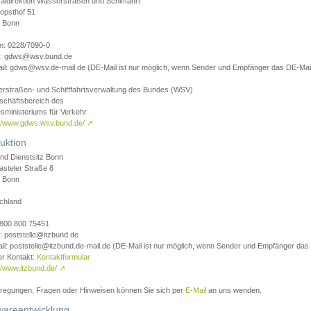
aldirektion Wasserstraßen und Schifffahrt
opsthof 51
 Bonn
on: 0228/7090-0
l: gdws@wsv.bund.de
il: gdws@wsv.de-mail.de (DE-Mail ist nur möglich, wenn Sender und Empfänger das DE-Mail
rstraßen- und Schifffahrtsverwaltung des Bundes (WSV)
schäftsbereich des
sministeriums für Verkehr
://www.gdws.wsv.bund.de/
↗
uktion
nd Dienstsitz Bonn
asteler Straße 8
 Bonn
chland
 0800 800 75451
: poststelle@itzbund.de
il: poststelle@itzbund.de-mail.de (DE-Mail ist nur möglich, wenn Sender und Empfänger das
er Kontakt:
Kontaktformular
//www.itzbund.de/
↗
nregungen, Fragen oder Hinweisen können Sie sich per
E-Mail
an uns wenden.
wareentwicklung