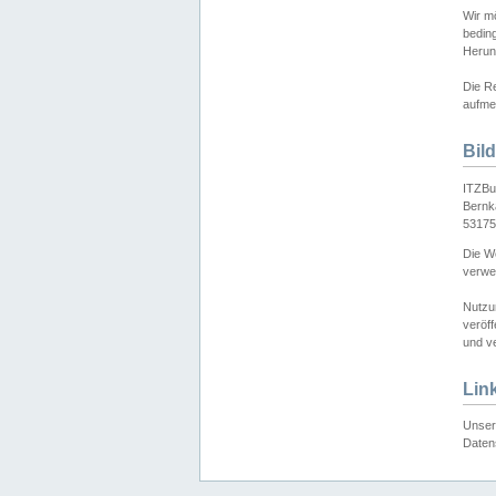
Wir mö
bedin
Herun
Die Re
aufmer
Bil
ITZBu
Bernk
53175
Die We
verwen
Nutzu
veröff
und ve
Lin
Unser 
Daten