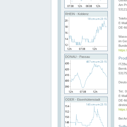
Gener
Am Pr
53121
RHEIN - Koblenz
Telef
E-Mai
DE-Ma
Wasse
im Ge
Bunde
https
DONAU - Passau
Prod
ITZBu
Bernk
53175
Deuts
Tel.:
E-Mail
ODER - Eisenhüttenstadt
DE-Ma
direkt
https:
Bei A
Soft