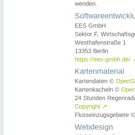
wenden.
Softwareentwickl
EES GmbH
Sektor F, Wirtschafts
Westhafenstraße 1
13353 Berlin
https://ees-gmbh.de/
Kartenmaterial
Kartendaten ©
OpenS
Kartenkacheln ©
Ope
24 Stunden Regenrad
Copyright
↗
Flusseinzugsgebiete 
Webdesign