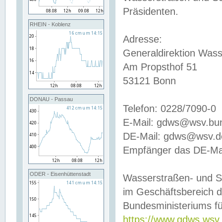
Präsidenten.
RHEIN - Koblenz
Adresse:
Generaldirektion Wass
Am Propsthof 51
53121 Bonn
DONAU - Passau
Telefon: 0228/7090-0
E-Mail: gdws@wsv.bu
DE-Mail: gdws@wsv.de-
Empfänger das DE-Mai
ODER - Eisenhüttenstadt
Wasserstraßen- und S
im Geschäftsbereich 
Bundesministeriums fü
https://www.gdws.wsv