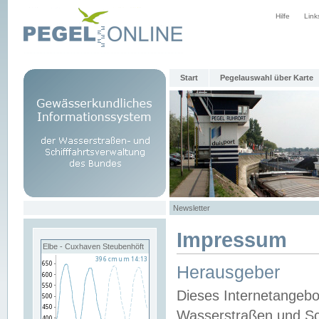
Hilfe
Link
Start
Pegelauswahl über Karte
Newsletter
Impressum
Elbe - Cuxhaven Steubenhöft
Herausgeber
Dieses Internetangebo
Wasserstraßen und Sch