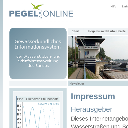
Hilfe
Link
Start
Pegelauswahl über Karte
Newsletter
Impressum
Elbe - Cuxhaven Steubenhöft
Herausgeber
Dieses Internetangebo
Wasserstraßen und Sch