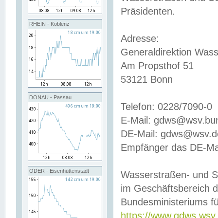
Präsidenten.
RHEIN - Koblenz
Adresse:
Generaldirektion Wass
Am Propsthof 51
53121 Bonn
DONAU - Passau
Telefon: 0228/7090-0
E-Mail: gdws@wsv.bu
DE-Mail: gdws@wsv.de-
Empfänger das DE-Mai
ODER - Eisenhüttenstadt
Wasserstraßen- und S
im Geschäftsbereich 
Bundesministeriums fü
https://www.gdws.wsv