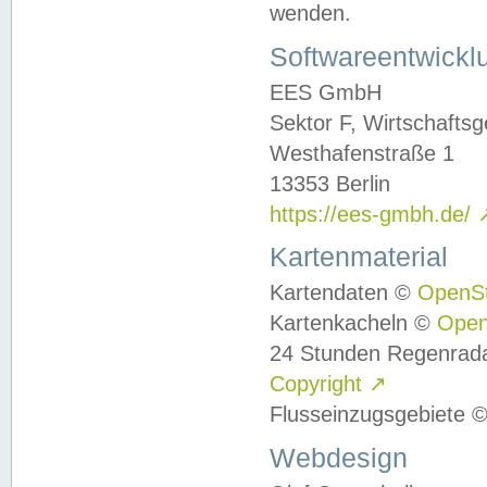
wenden.
Softwareentwickl
EES GmbH
Sektor F, Wirtschafts
Westhafenstraße 1
13353 Berlin
https://ees-gmbh.de/
Kartenmaterial
Kartendaten ©
OpenS
Kartenkacheln ©
Ope
24 Stunden Regenrad
Copyright
↗
Flusseinzugsgebiete 
Webdesign