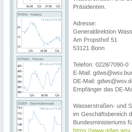
Präsidenten.
RHEIN - Koblenz
Adresse:
Generaldirektion Wass
Am Propsthof 51
53121 Bonn
DONAU - Passau
Telefon: 0228/7090-0
E-Mail: gdws@wsv.bu
DE-Mail: gdws@wsv.de-
Empfänger das DE-Mai
ODER - Eisenhüttenstadt
Wasserstraßen- und S
im Geschäftsbereich 
Bundesministeriums fü
https://www.gdws.wsv