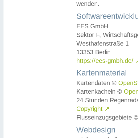
wenden.
Softwareentwickl
EES GmbH
Sektor F, Wirtschafts
Westhafenstraße 1
13353 Berlin
https://ees-gmbh.de/
Kartenmaterial
Kartendaten ©
OpenS
Kartenkacheln ©
Ope
24 Stunden Regenrad
Copyright
↗
Flusseinzugsgebiete 
Webdesign