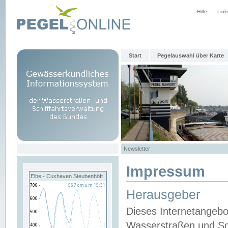
Hilfe
Link
Start
Pegelauswahl über Karte
Newsletter
Impressum
Elbe - Cuxhaven Steubenhöft
Herausgeber
Dieses Internetangebo
Wasserstraßen und Sch