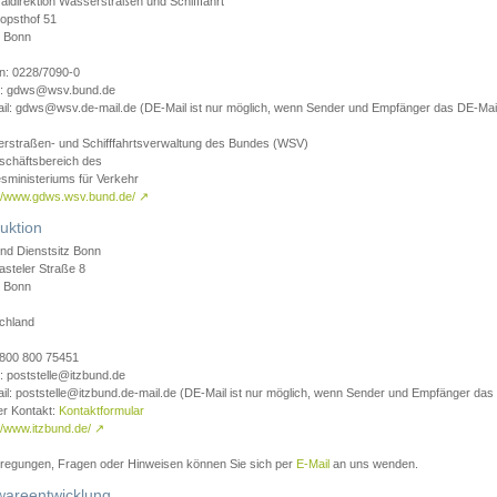
aldirektion Wasserstraßen und Schifffahrt
opsthof 51
 Bonn
on: 0228/7090-0
l: gdws@wsv.bund.de
il: gdws@wsv.de-mail.de (DE-Mail ist nur möglich, wenn Sender und Empfänger das DE-Mail
rstraßen- und Schifffahrtsverwaltung des Bundes (WSV)
schäftsbereich des
sministeriums für Verkehr
://www.gdws.wsv.bund.de/
↗
uktion
nd Dienstsitz Bonn
asteler Straße 8
 Bonn
chland
 0800 800 75451
: poststelle@itzbund.de
il: poststelle@itzbund.de-mail.de (DE-Mail ist nur möglich, wenn Sender und Empfänger das
er Kontakt:
Kontaktformular
//www.itzbund.de/
↗
nregungen, Fragen oder Hinweisen können Sie sich per
E-Mail
an uns wenden.
wareentwicklung