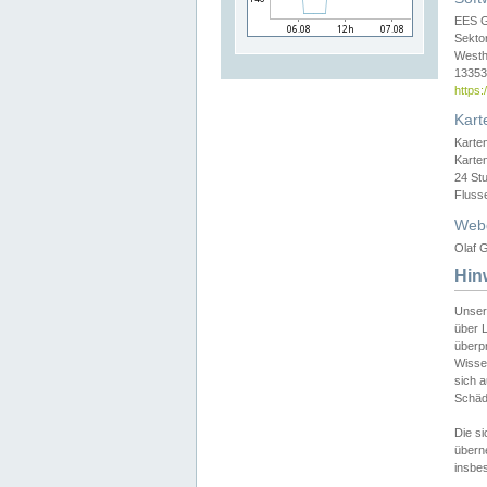
EES 
Sekto
Westh
13353 
https
Kart
Karte
Karte
24 St
Fluss
Web
Olaf G
Hin
Unser
über L
überpr
Wissen
sich a
Schäde
Die si
überne
insbes