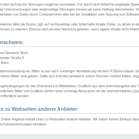
chten technische Störungen möglichst vermeiden. Für durch nicht fehlerfrei angelegte Dateien
gte Unterbrechungen oder anderweitige Störungen können wir keine Haftung übernehmen. Glei
terladen von Daten durch Computerviren oder bei der Installation oder Nutzung von Softwar
daktion bittet die Nutzer, ggf. auf rechtswidrige oder fehlerhafte Inhalte Dritter, zu denen in d
ksam zu machen. Ebenso wird um eine Nachricht gebeten, wenn eigene Inhalte nicht fehlerfrei
dnachweis:
nd Dienstsitz Bonn
asteler Straße 8
 Bonn
iterverwendung der Bilder ist nur nach vorheriger Vereinbarung mit dem ITZBund erlaubt. Die
deten Bilder sind geklärt. Sollte sich trotzdem jemand in seinen Rechten verletzt fühlen, m
ngsbedingungen für den Download von Bilddateien / Grafiken aus dem Internetangebot des I
entlichten Bilder und Grafiken dürfen ohne vorherige Absprache mit der Internetredaktion (pe
röffentlicht werden.
ks zu Webseiten anderer Anbieter
Online-Angebot enthält Links zu Webseiten anderer Anbieter. Wir haben keinen Einfluss darau
schutzbestimmungen einhalten.