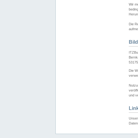
Wir mö
bedin
Herun
Die Re
aufmer
Bil
ITZBu
Bernk
53175
Die We
verwen
Nutzu
veröff
und ve
Lin
Unser 
Daten