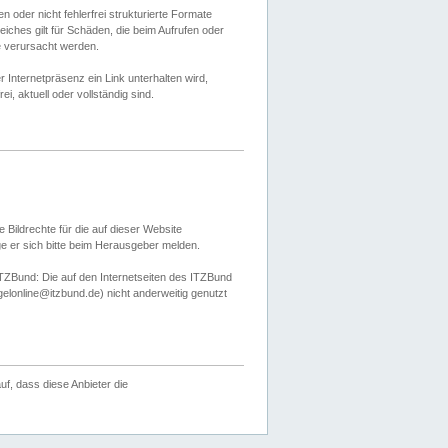
 oder nicht fehlerfrei strukturierte Formate
ches gilt für Schäden, die beim Aufrufen oder
e verursacht werden.
er Internetpräsenz ein Link unterhalten wird,
, aktuell oder vollständig sind.
 Bildrechte für die auf dieser Website
öge er sich bitte beim Herausgeber melden.
TZBund: Die auf den Internetseiten des ITZBund
gelonline@itzbund.de) nicht anderweitig genutzt
f, dass diese Anbieter die