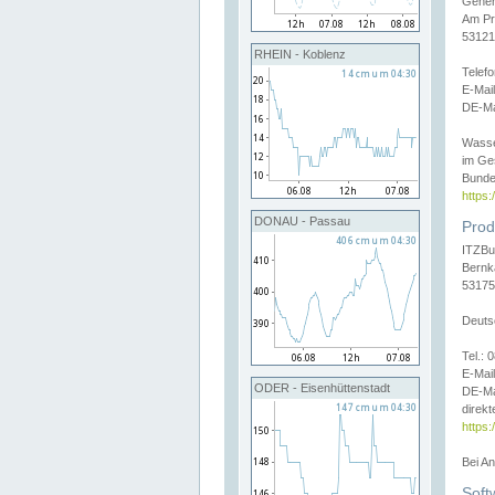
Gener
Am Pr
53121
RHEIN - Koblenz
Telef
E-Mai
DE-Ma
Wasse
im Ge
Bunde
https
DONAU - Passau
Prod
ITZBu
Bernk
53175
Deuts
Tel.:
E-Mail
ODER - Eisenhüttenstadt
DE-Ma
direkt
https:
Bei A
Soft