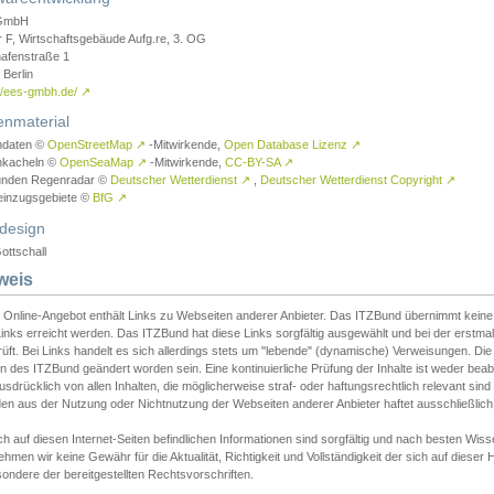
GmbH
r F, Wirtschaftsgebäude Aufg.re, 3. OG
afenstraße 1
Berlin
://ees-gmbh.de/
↗
enmaterial
ndaten ©
OpenStreetMap
↗
-Mitwirkende,
Open Database Lizenz
↗
nkacheln ©
OpenSeaMap
↗
-Mitwirkende,
CC-BY-SA
↗
unden Regenradar ©
Deutscher Wetterdienst
↗
,
Deutscher Wetterdienst Copyright
↗
einzugsgebiete ©
BfG
↗
design
ottschall
weis
 Online-Angebot enthält Links zu Webseiten anderer Anbieter. Das ITZBund übernimmt keine V
inks erreicht werden. Das ITZBund hat diese Links sorgfältig ausgewählt und bei der erstmal
üft. Bei Links handelt es sich allerdings stets um "lebende" (dynamische) Verweisungen. Die
 des ITZBund geändert worden sein. Eine kontinuierliche Prüfung der Inhalte ist weder beab
usdrücklich von allen Inhalten, die möglicherweise straf- oder haftungsrechtlich relevant sin
n aus der Nutzung oder Nichtnutzung der Webseiten anderer Anbieter haftet ausschließlich d
ch auf diesen Internet-Seiten befindlichen Informationen sind sorgfältig und nach besten 
hmen wir keine Gewähr für die Aktualität, Richtigkeit und Vollständigkeit der sich auf diese
ondere der bereitgestellten Rechtsvorschriften.