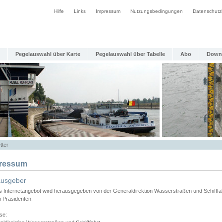
Hilfe
Links
Impressum
Nutzungsbedingungen
Datenschutz
Pegelauswahl über Karte
Pegelauswahl über Tabelle
Abo
Down
tter
ressum
ausgeber
s Internetangebot wird herausgegeben von der Generaldirektion Wasserstraßen und Schifffa
n Präsidenten.
se: