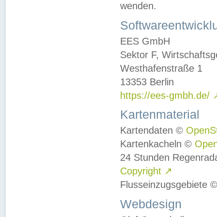
wenden.
Softwareentwickl
EES GmbH
Sektor F, Wirtschafts
Westhafenstraße 1
13353 Berlin
https://ees-gmbh.de/
Kartenmaterial
Kartendaten ©
OpenS
Kartenkacheln ©
Ope
24 Stunden Regenrad
Copyright
↗
Flusseinzugsgebiete 
Webdesign