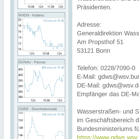
Präsidenten.
RHEIN - Koblenz
Adresse:
Generaldirektion Wass
Am Propsthof 51
53121 Bonn
DONAU - Passau
Telefon: 0228/7090-0
E-Mail: gdws@wsv.bu
DE-Mail: gdws@wsv.de-
Empfänger das DE-Mai
ODER - Eisenhüttenstadt
Wasserstraßen- und S
im Geschäftsbereich 
Bundesministeriums fü
https://www.gdws.wsv