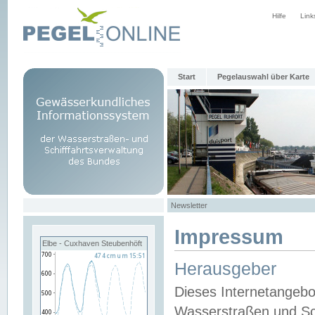
Hilfe
Link
Start
Pegelauswahl über Karte
Newsletter
Impressum
Elbe - Cuxhaven Steubenhöft
Herausgeber
Dieses Internetangebo
Wasserstraßen und Sch