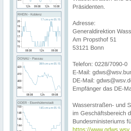
Präsidenten.
RHEIN - Koblenz
Adresse:
Generaldirektion Wass
Am Propsthof 51
53121 Bonn
DONAU - Passau
Telefon: 0228/7090-0
E-Mail: gdws@wsv.bu
DE-Mail: gdws@wsv.de-
Empfänger das DE-Mai
ODER - Eisenhüttenstadt
Wasserstraßen- und S
im Geschäftsbereich 
Bundesministeriums fü
https://www.gdws.wsv