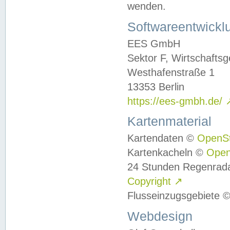
wenden.
Softwareentwickl
EES GmbH
Sektor F, Wirtschafts
Westhafenstraße 1
13353 Berlin
https://ees-gmbh.de/
Kartenmaterial
Kartendaten ©
OpenS
Kartenkacheln ©
Ope
24 Stunden Regenrad
Copyright
↗
Flusseinzugsgebiete 
Webdesign