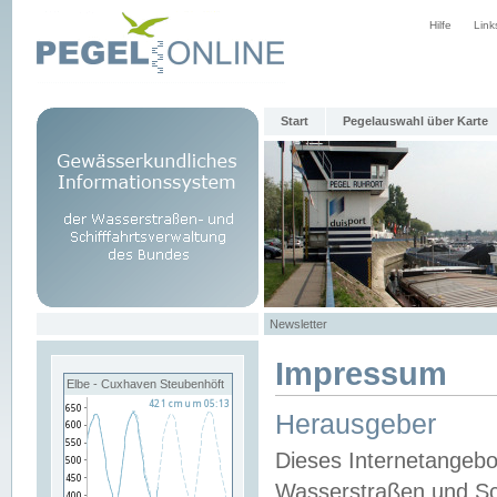
Hilfe
Link
Start
Pegelauswahl über Karte
Newsletter
Impressum
Elbe - Cuxhaven Steubenhöft
Herausgeber
Dieses Internetangebo
Wasserstraßen und Sch