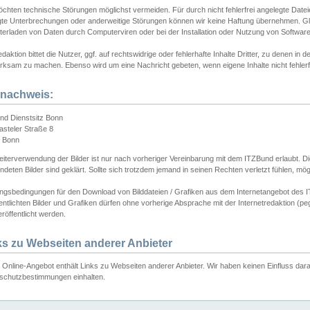
chten technische Störungen möglichst vermeiden. Für durch nicht fehlerfrei angelegte Dateien
gte Unterbrechungen oder anderweitige Störungen können wir keine Haftung übernehmen. Glei
terladen von Daten durch Computerviren oder bei der Installation oder Nutzung von Softwar
daktion bittet die Nutzer, ggf. auf rechtswidrige oder fehlerhafte Inhalte Dritter, zu denen in d
ksam zu machen. Ebenso wird um eine Nachricht gebeten, wenn eigene Inhalte nicht fehlerfrei
dnachweis:
nd Dienstsitz Bonn
asteler Straße 8
 Bonn
iterverwendung der Bilder ist nur nach vorheriger Vereinbarung mit dem ITZBund erlaubt. Die
deten Bilder sind geklärt. Sollte sich trotzdem jemand in seinen Rechten verletzt fühlen, m
ngsbedingungen für den Download von Bilddateien / Grafiken aus dem Internetangebot des I
entlichten Bilder und Grafiken dürfen ohne vorherige Absprache mit der Internetredaktion (pe
röffentlicht werden.
ks zu Webseiten anderer Anbieter
Online-Angebot enthält Links zu Webseiten anderer Anbieter. Wir haben keinen Einfluss darau
schutzbestimmungen einhalten.