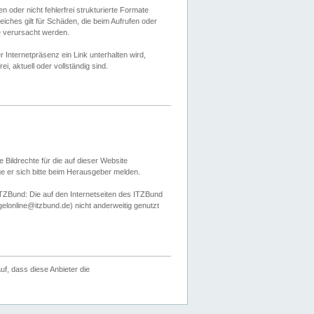
 oder nicht fehlerfrei strukturierte Formate
ches gilt für Schäden, die beim Aufrufen oder
e verursacht werden.
er Internetpräsenz ein Link unterhalten wird,
, aktuell oder vollständig sind.
 Bildrechte für die auf dieser Website
öge er sich bitte beim Herausgeber melden.
TZBund: Die auf den Internetseiten des ITZBund
gelonline@itzbund.de) nicht anderweitig genutzt
f, dass diese Anbieter die