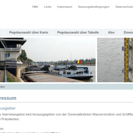
Hilfe
Links
Impressum
Nutzungsbedingungen
Datenschutz
Pegelauswahl über Karte
Pegelauswahl über Tabelle
Abo
Down
tter
ressum
ausgeber
s Internetangebot wird herausgegeben von der Generaldirektion Wasserstraßen und Schifffa
n Präsidenten.
se: