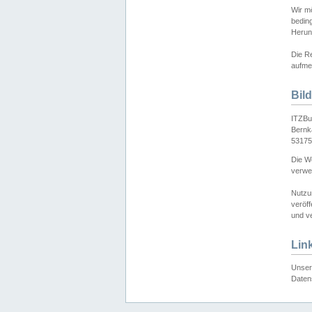
Wir mö
bedin
Herun
Die Re
aufmer
Bil
ITZBu
Bernk
53175
Die We
verwen
Nutzu
veröff
und ve
Lin
Unser 
Daten