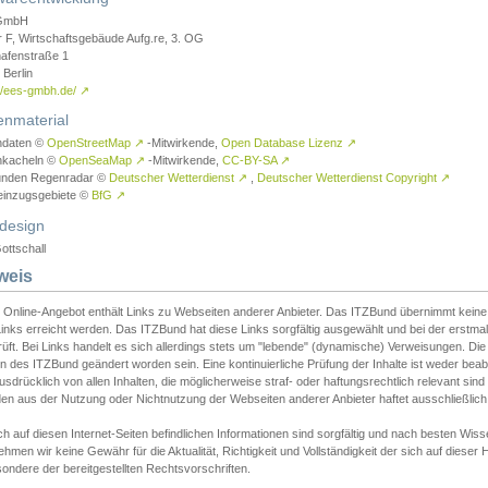
GmbH
r F, Wirtschaftsgebäude Aufg.re, 3. OG
afenstraße 1
Berlin
://ees-gmbh.de/
↗
enmaterial
ndaten ©
OpenStreetMap
↗
-Mitwirkende,
Open Database Lizenz
↗
nkacheln ©
OpenSeaMap
↗
-Mitwirkende,
CC-BY-SA
↗
unden Regenradar ©
Deutscher Wetterdienst
↗
,
Deutscher Wetterdienst Copyright
↗
einzugsgebiete ©
BfG
↗
design
ottschall
weis
 Online-Angebot enthält Links zu Webseiten anderer Anbieter. Das ITZBund übernimmt keine V
inks erreicht werden. Das ITZBund hat diese Links sorgfältig ausgewählt und bei der erstmal
üft. Bei Links handelt es sich allerdings stets um "lebende" (dynamische) Verweisungen. Die
 des ITZBund geändert worden sein. Eine kontinuierliche Prüfung der Inhalte ist weder beab
usdrücklich von allen Inhalten, die möglicherweise straf- oder haftungsrechtlich relevant sin
n aus der Nutzung oder Nichtnutzung der Webseiten anderer Anbieter haftet ausschließlich d
ch auf diesen Internet-Seiten befindlichen Informationen sind sorgfältig und nach besten 
hmen wir keine Gewähr für die Aktualität, Richtigkeit und Vollständigkeit der sich auf diese
ondere der bereitgestellten Rechtsvorschriften.