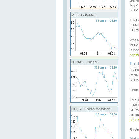
Gener
Am Pr
53121
RHEIN - Koblenz
Telef
E-Mai
DE-Ma
Wasse
im Ge
Bunde
https
DONAU - Passau
Prod
ITZBu
Bernk
53175
Deuts
Tel.:
E-Mail
ODER - Eisenhüttenstadt
DE-Ma
direkt
https:
Bei A
Soft