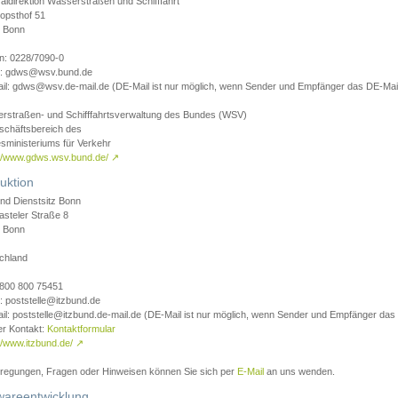
aldirektion Wasserstraßen und Schifffahrt
opsthof 51
 Bonn
on: 0228/7090-0
l: gdws@wsv.bund.de
il: gdws@wsv.de-mail.de (DE-Mail ist nur möglich, wenn Sender und Empfänger das DE-Mail
rstraßen- und Schifffahrtsverwaltung des Bundes (WSV)
schäftsbereich des
sministeriums für Verkehr
://www.gdws.wsv.bund.de/
↗
uktion
nd Dienstsitz Bonn
asteler Straße 8
 Bonn
chland
 0800 800 75451
: poststelle@itzbund.de
il: poststelle@itzbund.de-mail.de (DE-Mail ist nur möglich, wenn Sender und Empfänger das
er Kontakt:
Kontaktformular
//www.itzbund.de/
↗
nregungen, Fragen oder Hinweisen können Sie sich per
E-Mail
an uns wenden.
wareentwicklung