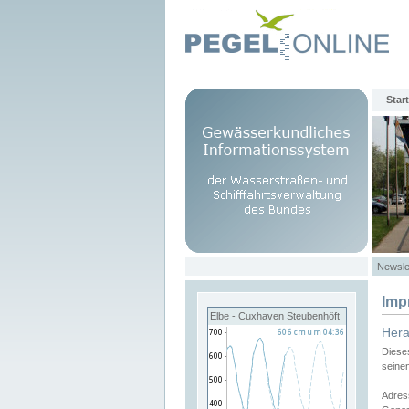
Start
Newsle
Imp
Elbe - Cuxhaven Steubenhöft
Her
Diese
seine
Adres