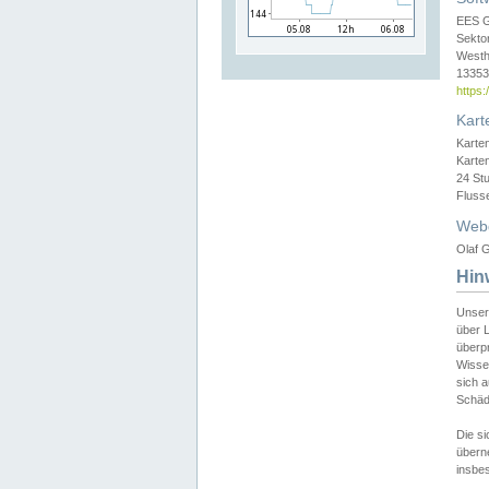
EES 
Sekto
Westh
13353 
https
Kart
Karte
Karte
24 St
Fluss
Web
Olaf G
Hin
Unser
über L
überpr
Wissen
sich a
Schäde
Die si
überne
insbes