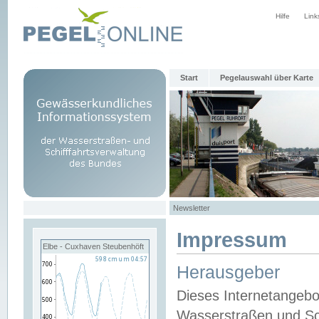
Hilfe
Link
Start
Pegelauswahl über Karte
Newsletter
Impressum
Elbe - Cuxhaven Steubenhöft
Herausgeber
Dieses Internetangebo
Wasserstraßen und Sch