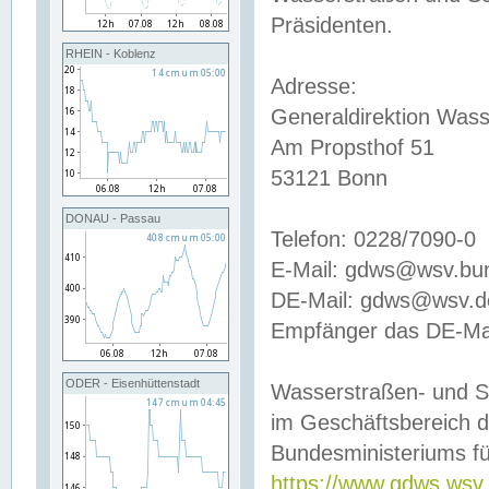
Präsidenten.
RHEIN - Koblenz
Adresse:
Generaldirektion Wass
Am Propsthof 51
53121 Bonn
DONAU - Passau
Telefon: 0228/7090-0
E-Mail: gdws@wsv.bu
DE-Mail: gdws@wsv.de-
Empfänger das DE-Mai
ODER - Eisenhüttenstadt
Wasserstraßen- und S
im Geschäftsbereich 
Bundesministeriums fü
https://www.gdws.wsv