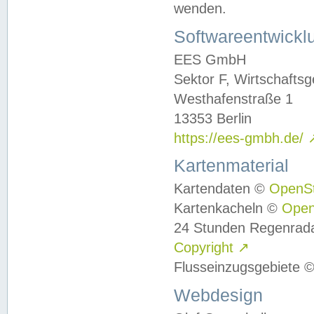
wenden.
Softwareentwickl
EES GmbH
Sektor F, Wirtschafts
Westhafenstraße 1
13353 Berlin
https://ees-gmbh.de/
Kartenmaterial
Kartendaten ©
OpenS
Kartenkacheln ©
Ope
24 Stunden Regenrad
Copyright
↗
Flusseinzugsgebiete 
Webdesign