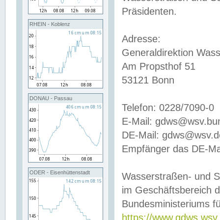
Präsidenten.
RHEIN - Koblenz
Adresse:
Generaldirektion Wass
Am Propsthof 51
53121 Bonn
DONAU - Passau
Telefon: 0228/7090-0
E-Mail: gdws@wsv.bu
DE-Mail: gdws@wsv.de-
Empfänger das DE-Mai
ODER - Eisenhüttenstadt
Wasserstraßen- und S
im Geschäftsbereich 
Bundesministeriums fü
https://www.gdws.wsv