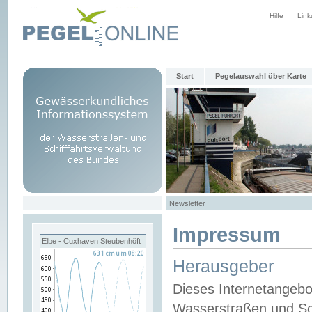
Hilfe
Link
Start
Pegelauswahl über Karte
Newsletter
Impressum
Elbe - Cuxhaven Steubenhöft
Herausgeber
Dieses Internetangebo
Wasserstraßen und Sch