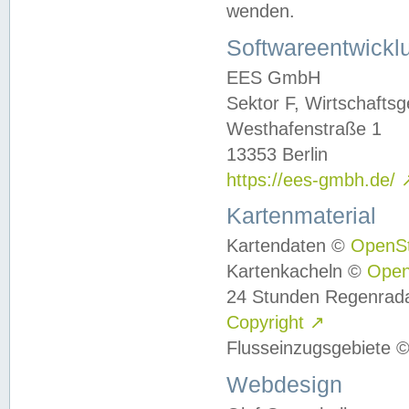
wenden.
Softwareentwickl
EES GmbH
Sektor F, Wirtschafts
Westhafenstraße 1
13353 Berlin
https://ees-gmbh.de/
Kartenmaterial
Kartendaten ©
OpenS
Kartenkacheln ©
Ope
24 Stunden Regenrad
Copyright
↗
Flusseinzugsgebiete 
Webdesign