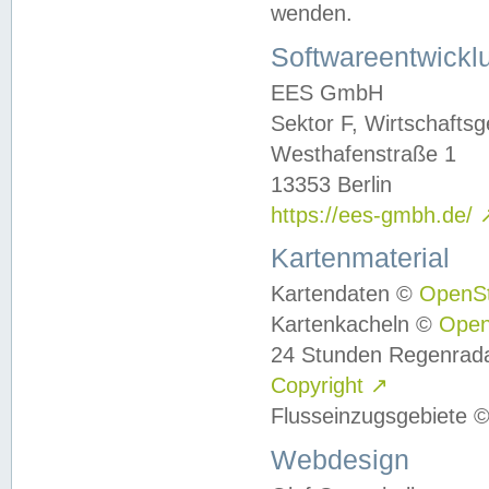
wenden.
Softwareentwickl
EES GmbH
Sektor F, Wirtschafts
Westhafenstraße 1
13353 Berlin
https://ees-gmbh.de/
Kartenmaterial
Kartendaten ©
OpenS
Kartenkacheln ©
Ope
24 Stunden Regenrad
Copyright
↗
Flusseinzugsgebiete 
Webdesign