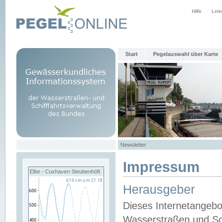
Hilfe
Link
Start
Pegelauswahl über Karte
Newsletter
Impressum
Elbe - Cuxhaven Steubenhöft
Herausgeber
Dieses Internetangebo
Wasserstraßen und Sch