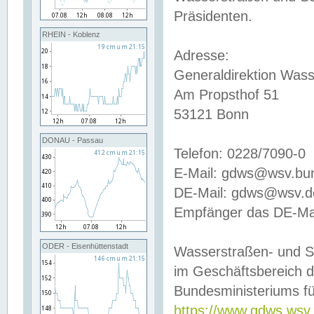
Präsidenten.
RHEIN - Koblenz
Adresse:
Generaldirektion Wass
Am Propsthof 51
53121 Bonn
DONAU - Passau
Telefon: 0228/7090-0
E-Mail: gdws@wsv.bu
DE-Mail: gdws@wsv.de-
Empfänger das DE-Mai
ODER - Eisenhüttenstadt
Wasserstraßen- und S
im Geschäftsbereich 
Bundesministeriums fü
https://www.gdws.wsv