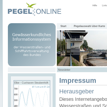
Hilfe
Link
Start
Pegelauswahl über Karte
Newsletter
Impressum
Elbe - Cuxhaven Steubenhöft
Herausgeber
Dieses Internetangebo
Wasserstraßen und Sch