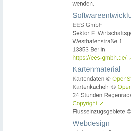
wenden.
Softwareentwickl
EES GmbH
Sektor F, Wirtschafts
Westhafenstraße 1
13353 Berlin
https://ees-gmbh.de/
Kartenmaterial
Kartendaten ©
OpenS
Kartenkacheln ©
Ope
24 Stunden Regenrad
Copyright
↗
Flusseinzugsgebiete 
Webdesign