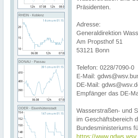
Präsidenten.
RHEIN - Koblenz
Adresse:
Generaldirektion Wass
Am Propsthof 51
53121 Bonn
DONAU - Passau
Telefon: 0228/7090-0
E-Mail: gdws@wsv.bu
DE-Mail: gdws@wsv.de-
Empfänger das DE-Mai
ODER - Eisenhüttenstadt
Wasserstraßen- und S
im Geschäftsbereich 
Bundesministeriums fü
https://www.gdws.wsv