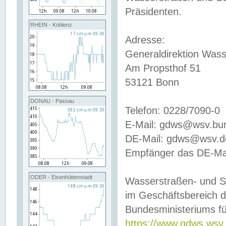
Präsidenten.
RHEIN - Koblenz
Adresse:
Generaldirektion Wass
Am Propsthof 51
53121 Bonn
DONAU - Passau
Telefon: 0228/7090-0
E-Mail: gdws@wsv.bu
DE-Mail: gdws@wsv.de-
Empfänger das DE-Mai
ODER - Eisenhüttenstadt
Wasserstraßen- und S
im Geschäftsbereich 
Bundesministeriums fü
https://www.gdws.wsv