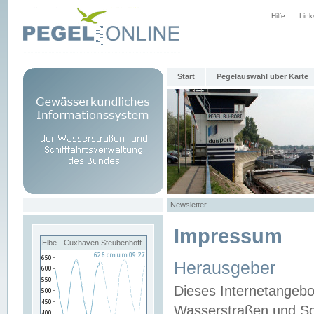
Hilfe
Link
Start
Pegelauswahl über Karte
Newsletter
Impressum
Elbe - Cuxhaven Steubenhöft
Herausgeber
Dieses Internetangebo
Wasserstraßen und Sch