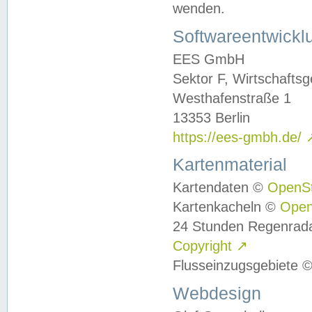
wenden.
Softwareentwickl
EES GmbH
Sektor F, Wirtschafts
Westhafenstraße 1
13353 Berlin
https://ees-gmbh.de/
Kartenmaterial
Kartendaten ©
OpenS
Kartenkacheln ©
Ope
24 Stunden Regenrad
Copyright
↗
Flusseinzugsgebiete 
Webdesign