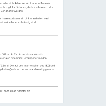
 oder nicht fehlerfrei strukturierte Formate
ches gilt für Schäden, die beim Aufrufen oder
e verursacht werden.
er Internetpräsenz ein Link unterhalten wird,
, aktuell oder vollständig sind.
 Bildrechte für die auf dieser Website
öge er sich bitte beim Herausgeber melden.
TZBund: Die auf den Internetseiten des ITZBund
gelonline@itzbund.de) nicht anderweitig genutzt
f, dass diese Anbieter die