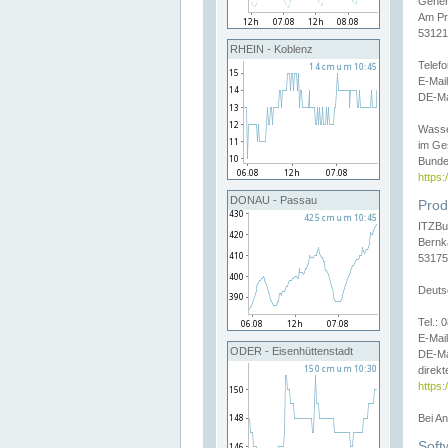
Gener
Am Pr
53121
RHEIN - Koblenz
Telef
E-Mai
DE-Ma
Wasse
im Ge
Bunde
https
DONAU - Passau
Prod
ITZBu
Bernk
53175
Deuts
Tel.:
E-Mail
ODER - Eisenhüttenstadt
DE-Ma
direkt
https:
Bei A
Soft