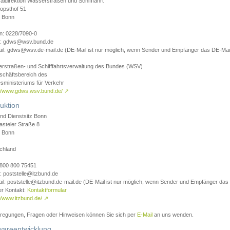
aldirektion Wasserstraßen und Schifffahrt
opsthof 51
 Bonn
on: 0228/7090-0
l: gdws@wsv.bund.de
il: gdws@wsv.de-mail.de (DE-Mail ist nur möglich, wenn Sender und Empfänger das DE-Mail
rstraßen- und Schifffahrtsverwaltung des Bundes (WSV)
schäftsbereich des
sministeriums für Verkehr
://www.gdws.wsv.bund.de/
↗
uktion
nd Dienstsitz Bonn
asteler Straße 8
 Bonn
chland
 0800 800 75451
: poststelle@itzbund.de
il: poststelle@itzbund.de-mail.de (DE-Mail ist nur möglich, wenn Sender und Empfänger das
er Kontakt:
Kontaktformular
//www.itzbund.de/
↗
nregungen, Fragen oder Hinweisen können Sie sich per
E-Mail
an uns wenden.
wareentwicklung