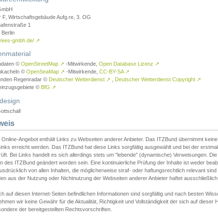
GmbH
r F, Wirtschaftsgebäude Aufg.re, 3. OG
afenstraße 1
Berlin
://ees-gmbh.de/
↗
enmaterial
ndaten ©
OpenStreetMap
↗
-Mitwirkende,
Open Database Lizenz
↗
nkacheln ©
OpenSeaMap
↗
-Mitwirkende,
CC-BY-SA
↗
unden Regenradar ©
Deutscher Wetterdienst
↗
,
Deutscher Wetterdienst Copyright
↗
einzugsgebiete ©
BfG
↗
design
ottschall
weis
 Online-Angebot enthält Links zu Webseiten anderer Anbieter. Das ITZBund übernimmt keine V
inks erreicht werden. Das ITZBund hat diese Links sorgfältig ausgewählt und bei der erstmal
üft. Bei Links handelt es sich allerdings stets um "lebende" (dynamische) Verweisungen. Die
 des ITZBund geändert worden sein. Eine kontinuierliche Prüfung der Inhalte ist weder beab
usdrücklich von allen Inhalten, die möglicherweise straf- oder haftungsrechtlich relevant sin
n aus der Nutzung oder Nichtnutzung der Webseiten anderer Anbieter haftet ausschließlich d
ch auf diesen Internet-Seiten befindlichen Informationen sind sorgfältig und nach besten 
hmen wir keine Gewähr für die Aktualität, Richtigkeit und Vollständigkeit der sich auf diese
ondere der bereitgestellten Rechtsvorschriften.