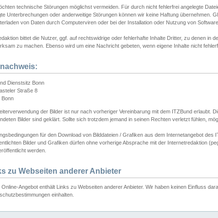
chten technische Störungen möglichst vermeiden. Für durch nicht fehlerfrei angelegte Dateien
gte Unterbrechungen oder anderweitige Störungen können wir keine Haftung übernehmen. Glei
terladen von Daten durch Computerviren oder bei der Installation oder Nutzung von Softwar
daktion bittet die Nutzer, ggf. auf rechtswidrige oder fehlerhafte Inhalte Dritter, zu denen in d
ksam zu machen. Ebenso wird um eine Nachricht gebeten, wenn eigene Inhalte nicht fehlerfrei
dnachweis:
nd Dienstsitz Bonn
asteler Straße 8
 Bonn
iterverwendung der Bilder ist nur nach vorheriger Vereinbarung mit dem ITZBund erlaubt. Die
deten Bilder sind geklärt. Sollte sich trotzdem jemand in seinen Rechten verletzt fühlen, m
ngsbedingungen für den Download von Bilddateien / Grafiken aus dem Internetangebot des I
entlichten Bilder und Grafiken dürfen ohne vorherige Absprache mit der Internetredaktion (pe
röffentlicht werden.
ks zu Webseiten anderer Anbieter
Online-Angebot enthält Links zu Webseiten anderer Anbieter. Wir haben keinen Einfluss darau
schutzbestimmungen einhalten.