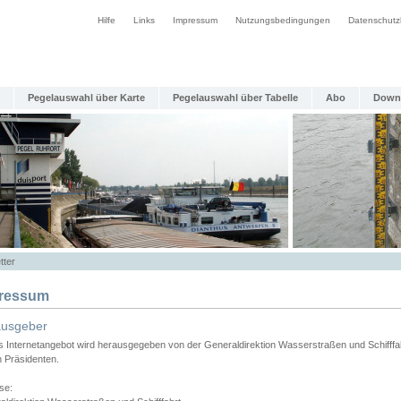
Hilfe
Links
Impressum
Nutzungsbedingungen
Datenschutz
Pegelauswahl über Karte
Pegelauswahl über Tabelle
Abo
Down
tter
ressum
ausgeber
s Internetangebot wird herausgegeben von der Generaldirektion Wasserstraßen und Schifffa
n Präsidenten.
se: