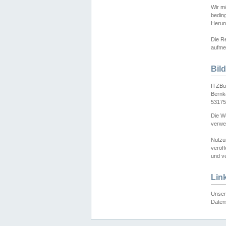
Wir mö
bedin
Herun
Die Re
aufmer
Bil
ITZBu
Bernk
53175
Die We
verwen
Nutzu
veröff
und ve
Lin
Unser 
Daten