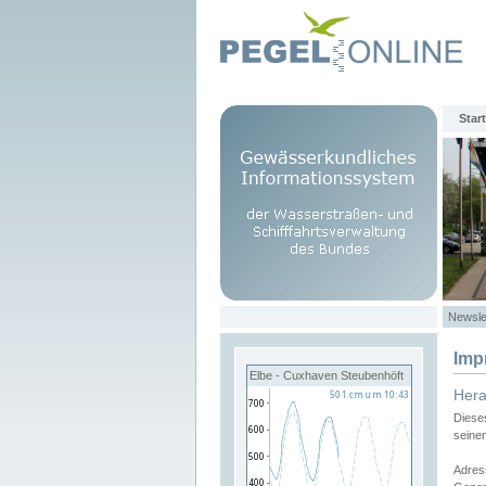
Start
Newsle
Imp
Elbe - Cuxhaven Steubenhöft
Her
Diese
seine
Adres