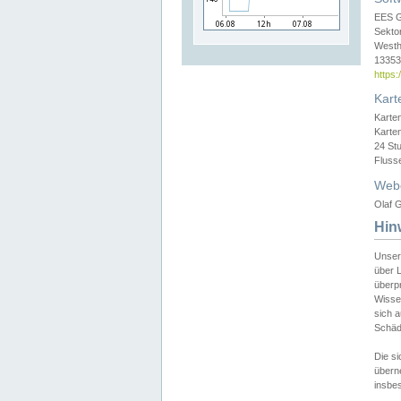
EES 
Sekto
Westh
13353 
https
Kart
Karte
Karte
24 St
Fluss
Web
Olaf G
Hin
Unser
über L
überpr
Wissen
sich a
Schäde
Die si
überne
insbes