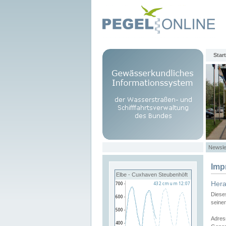
Start
Newsle
Imp
Elbe - Cuxhaven Steubenhöft
Her
Diese
seine
Adres