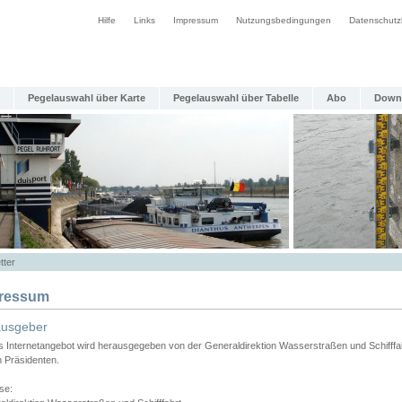
Hilfe
Links
Impressum
Nutzungsbedingungen
Datenschutz
Pegelauswahl über Karte
Pegelauswahl über Tabelle
Abo
Down
tter
ressum
ausgeber
s Internetangebot wird herausgegeben von der Generaldirektion Wasserstraßen und Schifffa
n Präsidenten.
se: