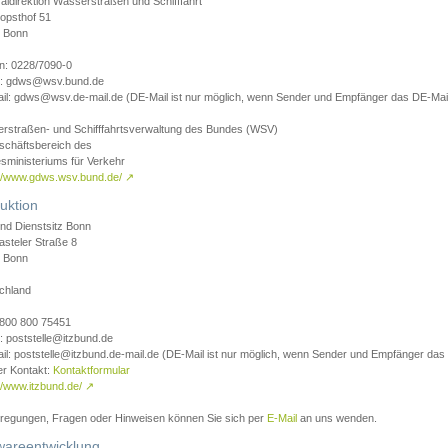
aldirektion Wasserstraßen und Schifffahrt
opsthof 51
 Bonn
on: 0228/7090-0
l: gdws@wsv.bund.de
il: gdws@wsv.de-mail.de (DE-Mail ist nur möglich, wenn Sender und Empfänger das DE-Mail
rstraßen- und Schifffahrtsverwaltung des Bundes (WSV)
schäftsbereich des
sministeriums für Verkehr
://www.gdws.wsv.bund.de/
↗
uktion
nd Dienstsitz Bonn
asteler Straße 8
 Bonn
chland
 0800 800 75451
: poststelle@itzbund.de
il: poststelle@itzbund.de-mail.de (DE-Mail ist nur möglich, wenn Sender und Empfänger das
er Kontakt:
Kontaktformular
//www.itzbund.de/
↗
nregungen, Fragen oder Hinweisen können Sie sich per
E-Mail
an uns wenden.
wareentwicklung