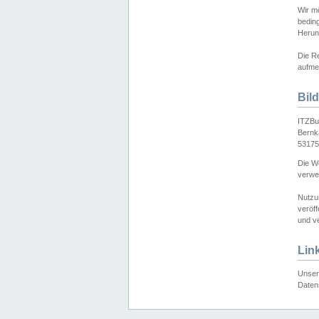
Wir mö
bedin
Herun
Die Re
aufmer
Bil
ITZBu
Bernk
53175
Die We
verwen
Nutzu
veröff
und ve
Lin
Unser 
Daten