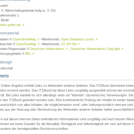
GmbH
r F, Wirtschaftsgebäude Aufg.re, 3. OG
afenstraße 1
Berlin
://ees-gmbh.de/
↗
enmaterial
ndaten ©
OpenStreetMap
↗
-Mitwirkende,
Open Database Lizenz
↗
nkacheln ©
OpenSeaMap
↗
-Mitwirkende,
CC-BY-SA
↗
unden Regenradar ©
Deutscher Wetterdienst
↗
,
Deutscher Wetterdienst Copyright
↗
einzugsgebiete ©
BfG
↗
design
ottschall
weis
 Online-Angebot enthält Links zu Webseiten anderer Anbieter. Das ITZBund übernimmt keine V
inks erreicht werden. Das ITZBund hat diese Links sorgfältig ausgewählt und bei der erstmal
üft. Bei Links handelt es sich allerdings stets um "lebende" (dynamische) Verweisungen. Die
 des ITZBund geändert worden sein. Eine kontinuierliche Prüfung der Inhalte ist weder beab
usdrücklich von allen Inhalten, die möglicherweise straf- oder haftungsrechtlich relevant sin
n aus der Nutzung oder Nichtnutzung der Webseiten anderer Anbieter haftet ausschließlich d
ch auf diesen Internet-Seiten befindlichen Informationen sind sorgfältig und nach besten 
hmen wir keine Gewähr für die Aktualität, Richtigkeit und Vollständigkeit der sich auf diese
ondere der bereitgestellten Rechtsvorschriften.