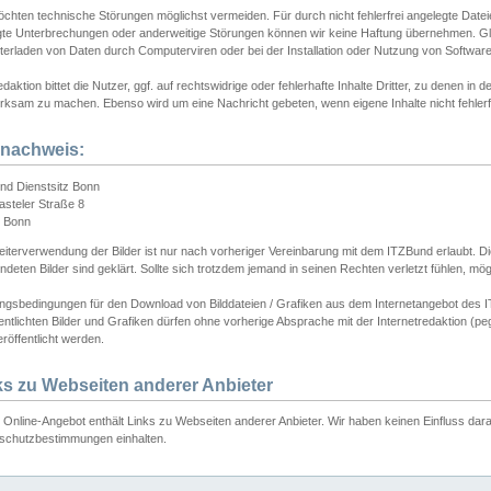
chten technische Störungen möglichst vermeiden. Für durch nicht fehlerfrei angelegte Dateien
gte Unterbrechungen oder anderweitige Störungen können wir keine Haftung übernehmen. Glei
terladen von Daten durch Computerviren oder bei der Installation oder Nutzung von Softwar
daktion bittet die Nutzer, ggf. auf rechtswidrige oder fehlerhafte Inhalte Dritter, zu denen in d
ksam zu machen. Ebenso wird um eine Nachricht gebeten, wenn eigene Inhalte nicht fehlerfrei
dnachweis:
nd Dienstsitz Bonn
asteler Straße 8
 Bonn
iterverwendung der Bilder ist nur nach vorheriger Vereinbarung mit dem ITZBund erlaubt. Die
deten Bilder sind geklärt. Sollte sich trotzdem jemand in seinen Rechten verletzt fühlen, m
ngsbedingungen für den Download von Bilddateien / Grafiken aus dem Internetangebot des I
entlichten Bilder und Grafiken dürfen ohne vorherige Absprache mit der Internetredaktion (pe
röffentlicht werden.
ks zu Webseiten anderer Anbieter
Online-Angebot enthält Links zu Webseiten anderer Anbieter. Wir haben keinen Einfluss darau
schutzbestimmungen einhalten.