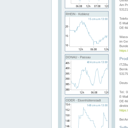
Gener
Am Pr
53121
RHEIN - Koblenz
Telef
E-Mai
DE-Ma
Wasse
im Ge
Bunde
https
DONAU - Passau
Prod
ITZBu
Bernk
53175
Deuts
Tel.:
E-Mail
ODER - Eisenhüttenstadt
DE-Ma
direkt
https:
Bei A
Soft