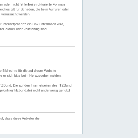
 oder nicht fehlerfrei strukturierte Formate
ches gilt für Schäden, die beim Aufrufen oder
e verursacht werden.
er Internetpräsenz ein Link unterhalten wird,
, aktuell oder vollständig sind.
 Bildrechte für die auf dieser Website
öge er sich bitte beim Herausgeber melden.
TZBund: Die auf den Internetseiten des ITZBund
gelonline@itzbund.de) nicht anderweitig genutzt
f, dass diese Anbieter die