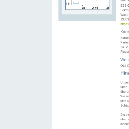
EES 
Sekto
Westh
13353 
https
Kart
Karte
Karte
24 St
Fluss
Web
Olaf G
Hin
Unser
über L
überpr
Wissen
sich a
Schäde
Die si
überne
insbes