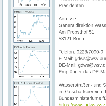
Präsidenten.
RHEIN - Koblenz
Adresse:
Generaldirektion Wass
Am Propsthof 51
53121 Bonn
DONAU - Passau
Telefon: 0228/7090-0
E-Mail: gdws@wsv.bu
DE-Mail: gdws@wsv.de-
Empfänger das DE-Mai
ODER - Eisenhüttenstadt
Wasserstraßen- und S
im Geschäftsbereich 
Bundesministeriums fü
https://www.gdws.wsv