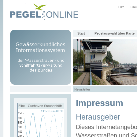
Hilfe
Link
Start
Pegelauswahl über Karte
Newsletter
Impressum
Elbe - Cuxhaven Steubenhöft
Herausgeber
Dieses Internetangebo
Wasserstraßen und Sch