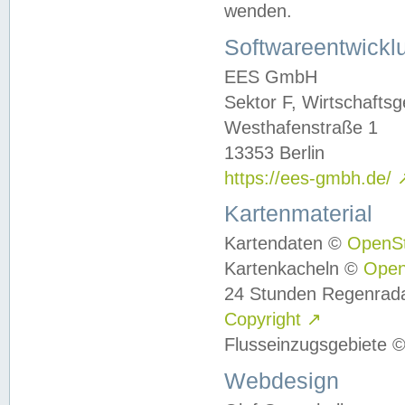
wenden.
Softwareentwickl
EES GmbH
Sektor F, Wirtschafts
Westhafenstraße 1
13353 Berlin
https://ees-gmbh.de/
Kartenmaterial
Kartendaten ©
OpenS
Kartenkacheln ©
Ope
24 Stunden Regenrad
Copyright
↗
Flusseinzugsgebiete 
Webdesign