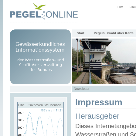
Hilfe
Link
Start
Pegelauswahl über Karte
Newsletter
Impressum
Elbe - Cuxhaven Steubenhöft
Herausgeber
Dieses Internetangebo
Wasserstraßen und Sch