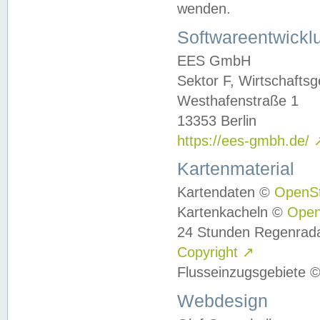
wenden.
Softwareentwickl
EES GmbH
Sektor F, Wirtschafts
Westhafenstraße 1
13353 Berlin
https://ees-gmbh.de/
Kartenmaterial
Kartendaten ©
OpenS
Kartenkacheln ©
Ope
24 Stunden Regenrad
Copyright
↗
Flusseinzugsgebiete 
Webdesign