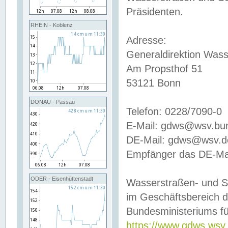
Präsidenten.
RHEIN - Koblenz
Adresse:
Generaldirektion Wass
Am Propsthof 51
53121 Bonn
DONAU - Passau
Telefon: 0228/7090-0
E-Mail: gdws@wsv.bu
DE-Mail: gdws@wsv.de-
Empfänger das DE-Mai
ODER - Eisenhüttenstadt
Wasserstraßen- und S
im Geschäftsbereich 
Bundesministeriums fü
https://www.gdws.wsv