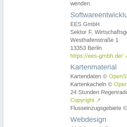
wenden.
Softwareentwickl
EES GmbH
Sektor F, Wirtschafts
Westhafenstraße 1
13353 Berlin
https://ees-gmbh.de/
Kartenmaterial
Kartendaten ©
OpenS
Kartenkacheln ©
Ope
24 Stunden Regenrad
Copyright
↗
Flusseinzugsgebiete 
Webdesign