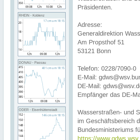
Präsidenten.
RHEIN - Koblenz
Adresse:
Generaldirektion Wass
Am Propsthof 51
53121 Bonn
DONAU - Passau
Telefon: 0228/7090-0
E-Mail: gdws@wsv.bu
DE-Mail: gdws@wsv.de-
Empfänger das DE-Mai
ODER - Eisenhüttenstadt
Wasserstraßen- und S
im Geschäftsbereich 
Bundesministeriums fü
https://www.gdws.wsv