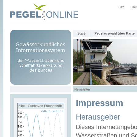
Hilfe
Link
Start
Pegelauswahl über Karte
Newsletter
Impressum
Elbe - Cuxhaven Steubenhöft
Herausgeber
Dieses Internetangebo
Wasserstraßen und Sch