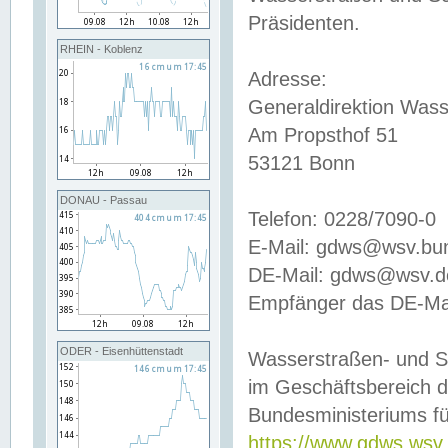
Präsidenten.
RHEIN - Koblenz
Adresse:
Generaldirektion Wass
Am Propsthof 51
53121 Bonn
DONAU - Passau
Telefon: 0228/7090-0
E-Mail: gdws@wsv.bu
DE-Mail: gdws@wsv.de-
Empfänger das DE-Mai
ODER - Eisenhüttenstadt
Wasserstraßen- und S
im Geschäftsbereich 
Bundesministeriums fü
https://www.gdws.wsv