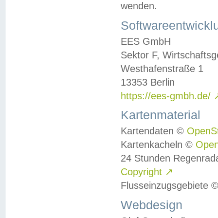
wenden.
Softwareentwickl
EES GmbH
Sektor F, Wirtschafts
Westhafenstraße 1
13353 Berlin
https://ees-gmbh.de/
Kartenmaterial
Kartendaten ©
OpenS
Kartenkacheln ©
Ope
24 Stunden Regenrad
Copyright
↗
Flusseinzugsgebiete 
Webdesign