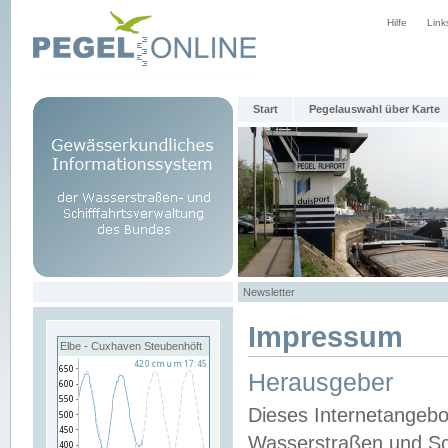
Hilfe
Link
Start
Pegelauswahl über Karte
Newsletter
Impressum
Elbe - Cuxhaven Steubenhöft
Herausgeber
Dieses Internetangebo
Wasserstraßen und Sch